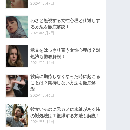
2024年3月7日
わざと無視する女性心理と仕返しす
る方法を徹底解説！
2024年3月7日
意見をはっきり言う女性心理は？対
処法も徹底解説！
2024年3月6日
彼氏に期待しなくなった時に起こる
ことは？期待しない方法も徹底解
説！
2024年3月6日
彼女いるのに元カノに未練がある時
の対処法は？復縁する方法も解説！
2024年3月4日