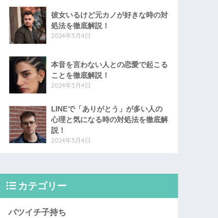
彼女いるけど元カノが好きな時の対
処法を徹底解説！
2024年3月4日
本音を言わない人との恋愛で起こる
ことを徹底解説！
2024年3月4日
LINEで「ありがとう」が多い人の
心理と気になる時の対処法を徹底解
説！
2024年3月4日
カテゴリー
バツイチ子持ち