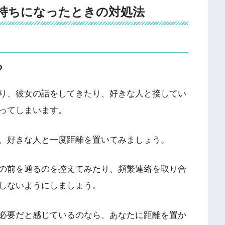
持ちになったときの対処法
る
り、彼女の話をしてきたり、好きな人と接してい
ってしまいます。
、好きな人と一度距離を置いてみましょう。
の前を通るのを控えてみたり、頻繁連絡を取り合
しないようにしましょう。
必要だと感じているのなら、あなたに距離を置か