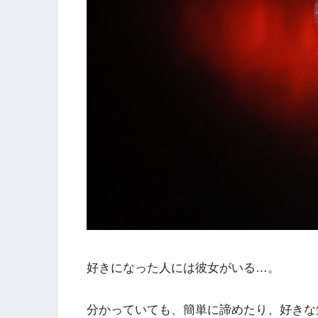
好きになった人には彼女がいる…。
分かっていても、簡単に諦めたり、好きな