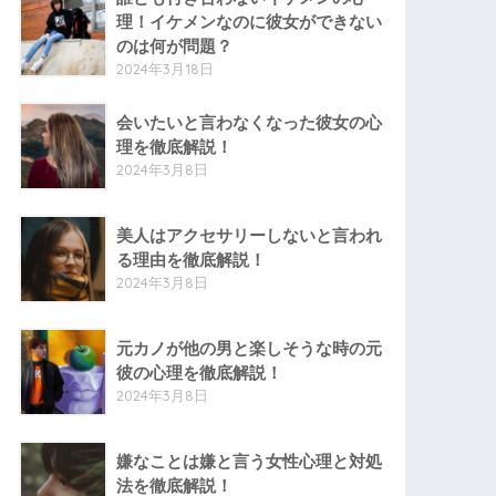
理！イケメンなのに彼女ができない
のは何が問題？
2024年3月18日
会いたいと言わなくなった彼女の心
理を徹底解説！
2024年3月8日
美人はアクセサリーしないと言われ
る理由を徹底解説！
2024年3月8日
元カノが他の男と楽しそうな時の元
彼の心理を徹底解説！
2024年3月8日
嫌なことは嫌と言う女性心理と対処
法を徹底解説！