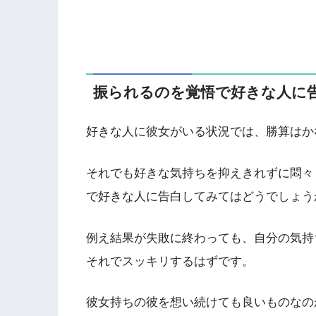
振られるのを覚悟で好きな人に
好きな人に彼女がいる状況では、勝算はか
それでも好きな気持ちを抑えきれずに悶々
で好きな人に告白してみてはどうでしょう
例え結果が失敗に終わっても、自分の気持
それでスッキリするはずです。
彼女持ちの彼を想い続けても良いものなの