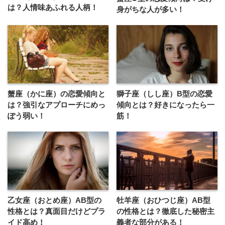
は？人情味あふれる人柄！
身がちな人が多い！
蟹座（かに座）の恋愛傾向と
獅子座（しし座）B型の恋愛
は？強引なアプローチにめっ
傾向とは？好きになったら一
ぽう弱い！
筋！
乙女座（おとめ座）AB型の
牡羊座（おひつじ座）AB型
性格とは？真面目だけどプラ
の性格とは？徹底した秘密主
イド高め！
義者な部分がある！