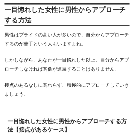
一目惚れした女性に男性からアプローチ
する方法
男性はプライドの高い人が多いので、自分からアプローチ
するのが苦手という人もいますよね。
しかしながら、あなたが一目惚れした以上、自分からアプ
ローチしなければ関係が進展することはありません。
接点のあるなしに関わらず、積極的にアプローチしていき
ましょう。
一目惚れした女性に男性からアプローチする方
法【接点があるケース】