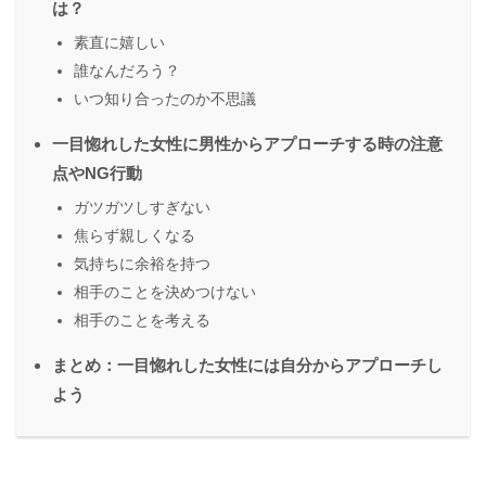
は？
素直に嬉しい
誰なんだろう？
いつ知り合ったのか不思議
一目惚れした女性に男性からアプローチする時の注意
点やNG行動
ガツガツしすぎない
焦らず親しくなる
気持ちに余裕を持つ
相手のことを決めつけない
相手のことを考える
まとめ：一目惚れした女性には自分からアプローチし
よう