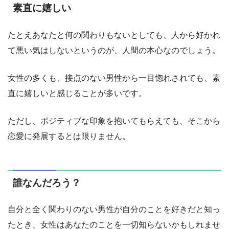
素直に嬉しい
たとえあなたと何の関わりもないとしても、人から好かれ
て悪い気はしないというのが、人間の本心なのでしょう。
女性の多くも、接点のない男性から一目惚れされても、素
直に嬉しいと感じることが多いです。
ただし、ポジティブな印象を抱いてもらえても、そこから
恋愛に発展するとは限りません。
誰なんだろう？
自分と全く関わりのない男性が自分のことを好きだと知っ
たとき、女性はあなたのことを一切知らないかもしれませ