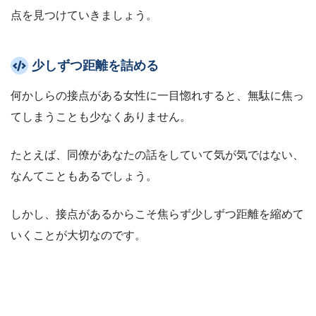
点を見つけていきましょう。
少しずつ距離を詰める
何かしらの接点がある女性に一目惚れすると、無駄に焦っ
てしまうことも少なくありません。
たとえば、同僚があなたの話をしていて気が気ではない、
なんてこともあるでしょう。
しかし、接点があるからこそ焦らず少しずつ距離を縮めて
いくことが大切なのです。