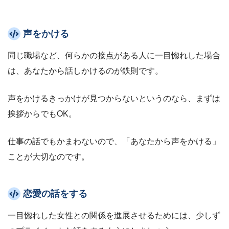
声をかける
同じ職場など、何らかの接点がある人に一目惚れした場合
は、あなたから話しかけるのが鉄則です。
声をかけるきっかけが見つからないというのなら、まずは
挨拶からでもOK。
仕事の話でもかまわないので、「あなたから声をかける」
ことが大切なのです。
恋愛の話をする
一目惚れした女性との関係を進展させるためには、少しず