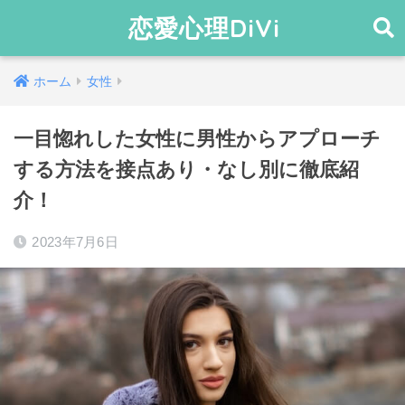
恋愛心理DiVi
ホーム
女性
一目惚れした女性に男性からアプローチ
する方法を接点あり・なし別に徹底紹
介！
2023年7月6日