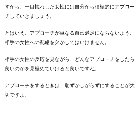
すから、一目惚れした女性には自分から積極的にアプロー
チしていきましょう。
とはいえ、アプローチが単なる自己満足にならないよう、
相手の女性への配慮を欠かしてはいけません。
相手の女性の反応を見ながら、どんなアプローチをしたら
良いのかを見極めていけると良いですね。
アプローチをするときは、恥ずかしがらずにすることが大
切ですよ。