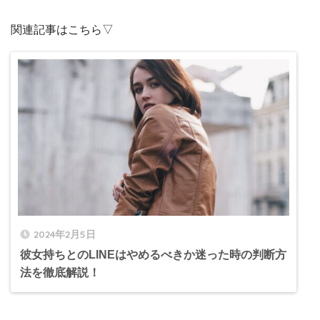
関連記事はこちら▽
2024年2月5日
彼女持ちとのLINEはやめるべきか迷った時の判断方
法を徹底解説！