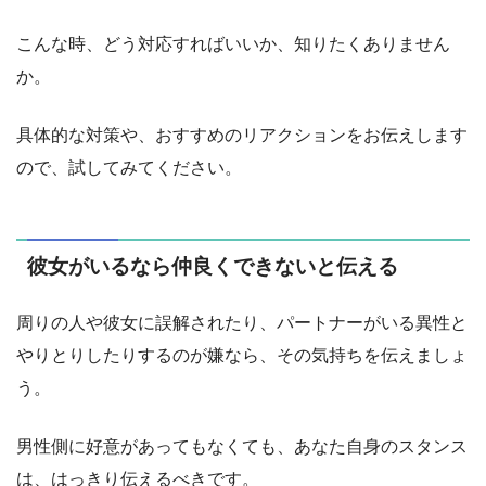
こんな時、どう対応すればいいか、知りたくありません
か。
具体的な対策や、おすすめのリアクションをお伝えします
ので、試してみてください。
彼女がいるなら仲良くできないと伝える
周りの人や彼女に誤解されたり、パートナーがいる異性と
やりとりしたりするのが嫌なら、その気持ちを伝えましょ
う。
男性側に好意があってもなくても、あなた自身のスタンス
は、はっきり伝えるべきです。