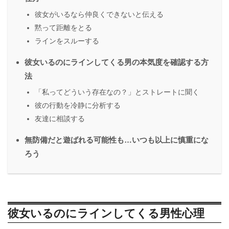
彼女がいるなら仲良くできないと伝える
黙って距離をとる
ラインをスルーする
彼女いるのにラインしてくる男の本気度を確認する方
法
「私ってどういう存在なの？」とストレートに聞く
彼の行動を冷静に分析する
友達に相談する
無防備だと遊ばれる可能性も…いつも以上に慎重にな
ろう
彼女いるのにラインしてくる男性心理