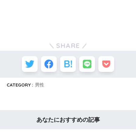
SHARE
CATEGORY :
男性
あなたにおすすめの記事