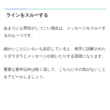
ラインをスルーする
あまりにも男性がしつこい場合は、メッセージをスルーす
るのも一つです。
細かいことにいちいち反応していると、相手に誤解された
りダラダラとメッセージが続いたりする原因になります。
重要な要件以外は軽く流して、こちらにその気がないこと
をアピールしましょう。