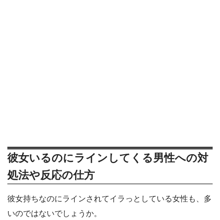
彼女いるのにラインしてくる男性への対
処法や反応の仕方
彼女持ちなのにラインされてイラっとしている女性も、多
いのではないでしょうか。