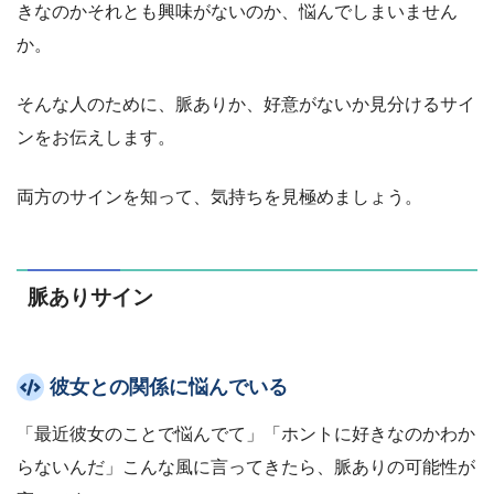
きなのかそれとも興味がないのか、悩んでしまいません
か。
そんな人のために、脈ありか、好意がないか見分けるサイ
ンをお伝えします。
両方のサインを知って、気持ちを見極めましょう。
脈ありサイン
彼女との関係に悩んでいる
「最近彼女のことで悩んでて」「ホントに好きなのかわか
らないんだ」こんな風に言ってきたら、脈ありの可能性が