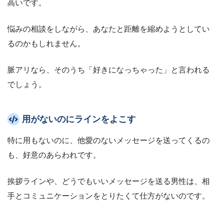
高いです。
悩みの相談をしながら、あなたと距離を縮めようとしてい
るのかもしれません。
脈アリなら、そのうち「好きになっちゃった」と言われる
でしょう。
用がないのにラインをよこす
特に用もないのに、他愛のないメッセージを送ってくるの
も、好意のあらわれです。
挨拶ラインや、どうでもいいメッセージを送る男性は、相
手とコミュニケーションをとりたくて仕方がないのです。