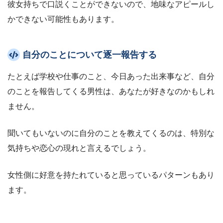
彼女持ちで口説くことができないので、地味なアピールし
かできない可能性もあります。
自分のことについて逐一報告する
たとえば学校や仕事のこと、今日あった出来事など、自分
のことを報告してくる男性は、あなたが好きなのかもしれ
ません。
聞いてもいないのに自分のことを教えてくるのは、特別な
気持ちや恋心の現れと言えるでしょう。
女性側に好意を持たれていると思っているパターンもあり
ます。