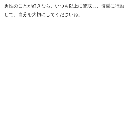
男性のことが好きなら、いつも以上に警戒し、慎重に行動
して、自分を大切にしてくださいね。