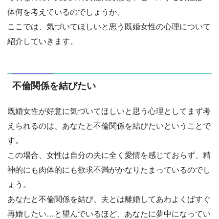
体何を考えているのでしょうか。
ここでは、気づいてほしいと思う既婚女性の心理について
紹介していきます。
不倫関係を結びたい
既婚女性が好意に気づいてほしいと思う心理としてまず考
えられるのは、あなたと不倫関係を結びたいということで
す。
この場合、女性は自分の夫に全く愛情を感じておらず、精
神的にも肉体的にも欲求不満がかなりたまっているのでし
ょう。
あなたと不倫関係を結び、夫とは離婚してあわよくばすぐ
再婚したい…と望んでいるほど、あなたに夢中になってい