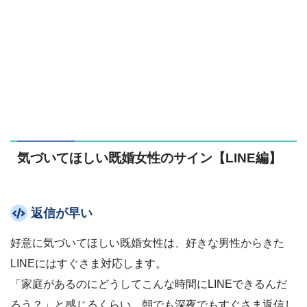
気づいてほしい既婚女性のサイン【LINE編】
返信が早い
好意に気づいてほしい既婚女性は、好きな男性からきた
LINEにはすぐさま対応します。
「家庭があるのにどうしてこんな時間にLINEできるんだ
ろう？」と感じるくらい、朝でも深夜でもすぐさま返信し