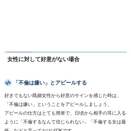
女性に対して好意がない場合
「不倫は嫌い」とアピールする
好きでもない既婚女性から好意のサインを感じた時は、
「不倫は嫌い」ということをアピールしましょう。
アピールの仕方はとても簡単で、日頃から相手の耳に入る
ように「不倫するなんて信じられない」「不倫する女は最
低」などと言っておけばOKです。