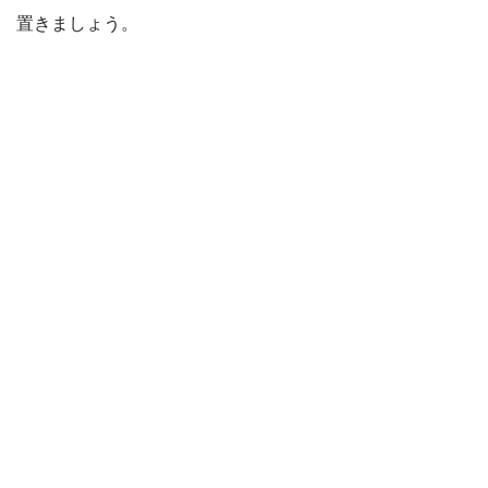
置きましょう。