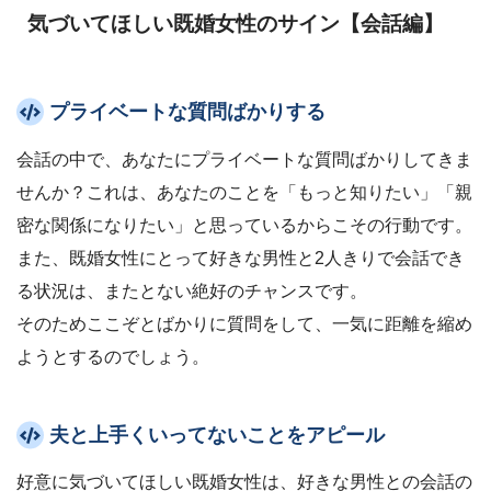
気づいてほしい既婚女性のサイン【会話編】
プライベートな質問ばかりする
会話の中で、あなたにプライベートな質問ばかりしてきま
せんか？これは、あなたのことを「もっと知りたい」「親
密な関係になりたい」と思っているからこその行動です。
また、既婚女性にとって好きな男性と2人きりで会話でき
る状況は、またとない絶好のチャンスです。
そのためここぞとばかりに質問をして、一気に距離を縮め
ようとするのでしょう。
夫と上手くいってないことをアピール
好意に気づいてほしい既婚女性は、好きな男性との会話の