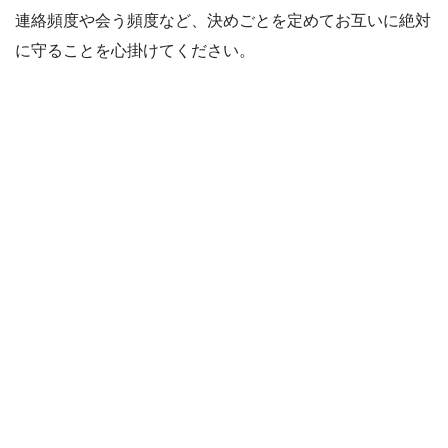
連絡頻度や会う頻度など、決めごとを定めてお互いに絶対
に守ることを心掛けてください。