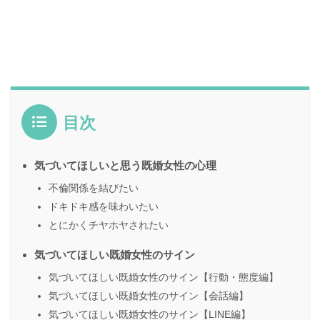
目次
気づいてほしいと思う既婚女性の心理
不倫関係を結びたい
ドキドキ感を味わいたい
とにかくチヤホヤされたい
気づいてほしい既婚女性のサイン
気づいてほしい既婚女性のサイン【行動・態度編】
気づいてほしい既婚女性のサイン【会話編】
気づいてほしい既婚女性のサイン【LINE編】