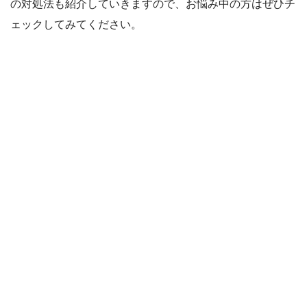
の対処法も紹介していきますので、お悩み中の方はぜひチ
ェックしてみてください。