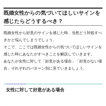
既婚女性からの気づいてほしいサインを
感じたらどうするべき？
既婚女性から好意のサインを感じた時、当然どう対処すべ
きかと悩んでしまうでしょう。
そこで、ここでは既婚女性からの気づいてほしいサインを
感じた時にあなたがすべきことを解説していきます。
あなたが女性に対して「好意がある場合」「好意がない場
合」それぞれのパターン別に見ていきましょう。
女性に対して好意がある場合