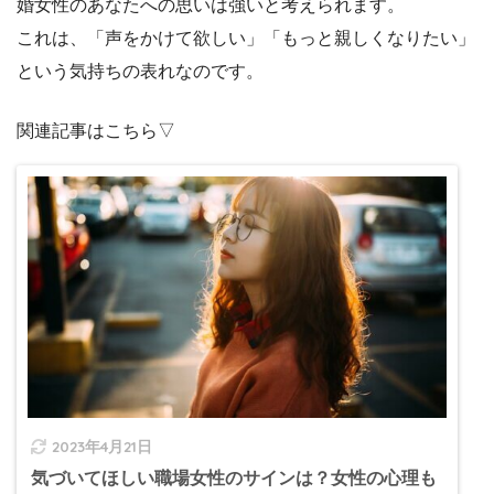
婚女性のあなたへの思いは強いと考えられます。
これは、「声をかけて欲しい」「もっと親しくなりたい」
という気持ちの表れなのです。
関連記事はこちら▽
2023年4月21日
気づいてほしい職場女性のサインは？女性の心理も