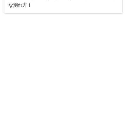
な別れ方！