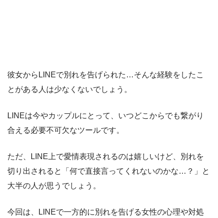
彼女からLINEで別れを告げられた…そんな経験をしたこ
とがある人は少なくないでしょう。
LINEは今やカップルにとって、いつどこからでも繋がり
合える必要不可欠なツールです。
ただ、LINE上で愛情表現されるのは嬉しいけど、別れを
切り出されると「何で直接言ってくれないのかな…？」と
大半の人が思うでしょう。
今回は、LINEで一方的に別れを告げる女性の心理や対処