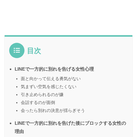
目次
LINEで一方的に別れを告げる女性心理
面と向かって伝える勇気がない
気まずい空気を感じたくない
引き止められるのが嫌
会話するのが面倒
会ったら別れの決意が揺らぎそう
LINEで一方的に別れを告げた後にブロックする女性の
理由