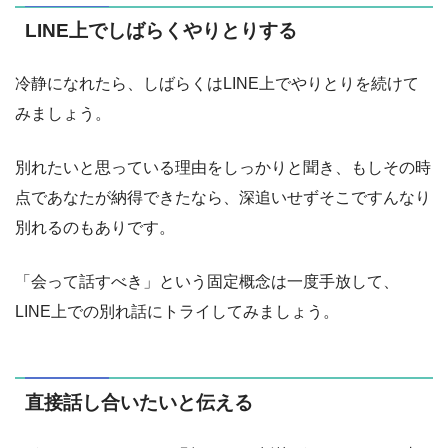
LINE上でしばらくやりとりする
冷静になれたら、しばらくはLINE上でやりとりを続けて
みましょう。
別れたいと思っている理由をしっかりと聞き、もしその時
点であなたが納得できたなら、深追いせずそこですんなり
別れるのもありです。
「会って話すべき」という固定概念は一度手放して、
LINE上での別れ話にトライしてみましょう。
直接話し合いたいと伝える