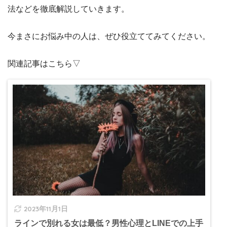
法などを徹底解説していきます。
今まさにお悩み中の人は、ぜひ役立ててみてください。
関連記事はこちら▽
2023年11月1日
ラインで別れる女は最低？男性心理とLINEでの上手