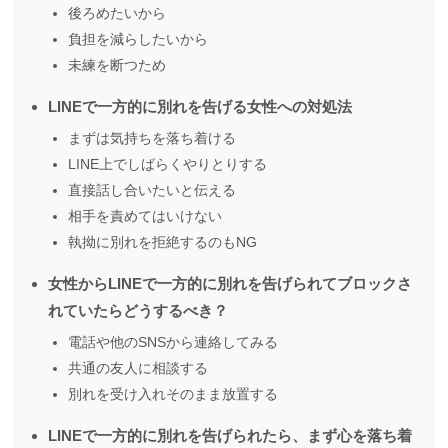
後ろめたいから
負担を減らしたいから
未練を断つため
LINEで一方的に別れを告げる女性への対処法
まずは気持ちを落ち着ける
LINE上でしばらくやりとりする
直接話し合いたいと伝える
相手を責めてはいけない
執拗に別れを拒絶するのもNG
女性からLINEで一方的に別れを告げられてブロックさ
れていたらどうするべき？
電話や他のSNSから連絡してみる
共通の友人に相談する
別れを受け入れそのまま放置する
LINEで一方的に別れを告げられたら、まず心を落ち着