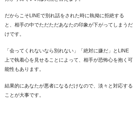
だからこそLINEで別れ話をされた時に執拗に拒絶する
と、相手の中でただただあなたの印象が下がってしまうだ
けです。
「会ってくれないなら別れない」「絶対に嫌だ」とLINE
上で執着心を見せることによって、相手が恐怖心を抱く可
能性もあります。
結果的にあなたが悪者になるだけなので、淡々と対応する
ことが大事です。