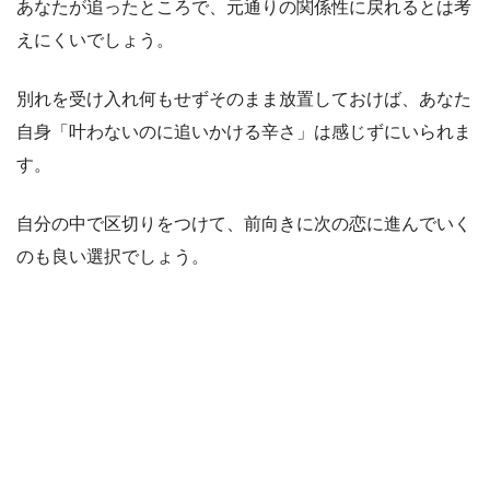
あなたが追ったところで、元通りの関係性に戻れるとは考
えにくいでしょう。
別れを受け入れ何もせずそのまま放置しておけば、あなた
自身「叶わないのに追いかける辛さ」は感じずにいられま
す。
自分の中で区切りをつけて、前向きに次の恋に進んでいく
のも良い選択でしょう。