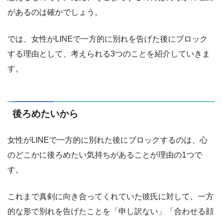
があるのは確かでしょう。
では、女性がLINEで一方的に別れを告げた後にブロック
する理由として、考えられる3つのことを紹介していきま
す。
後ろめたいから
女性がLINEで一方的に別れた後にブロックするのは、心
のどこかに後ろめたい気持ちがあることが理由の1つで
す。
これまで真剣に向き合ってくれていた彼氏に対して、一方
的な形で別れを告げたことを「申し訳ない」「合わせる顔