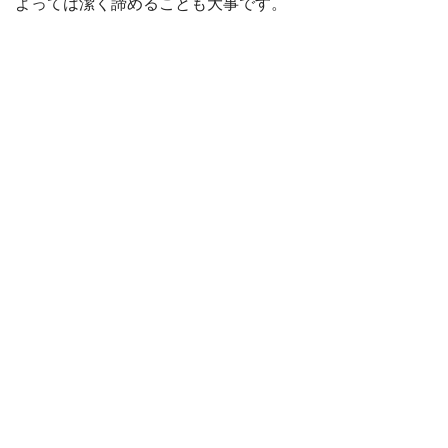
よっては潔く諦めることも大事です。