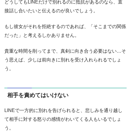
どうしてもLINEだけで別れるのに抵抗があるのなら、直
接話し合いたいと伝えるのが良いでしょう。
もし彼女がそれを拒絶するのであれば、「そこまでの関係
だった」と考えるしかありません。
貴重な時間を削ってまで、真剣に向き合う必要はない…そ
う思えば、少しは前向きに別れを受け入れられるでしょ
う。
相手を責めてはいけない
LINEで一方的に別れを告げられると、悲しみを通り越し
て相手に対する怒りの感情がわいてくる人もいるでしょ
う。