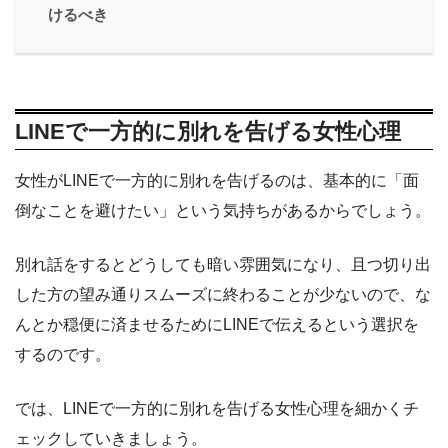
けるべき
LINEで一方的に別れを告げる女性心理
女性がLINEで一方的に別れを告げるのは、基本的に「面
倒なことを避けたい」という気持ちがあるからでしょう。
別れ話をするとどうしても暗い雰囲気になり、且つ切り出
した方の望み通りスムーズに終わることが少ないので、な
んとか穏便に済ませるためにLINEで伝えるという選択を
するのです。
では、LINEで一方的に別れを告げる女性心理を細かくチ
ェックしていきましょう。