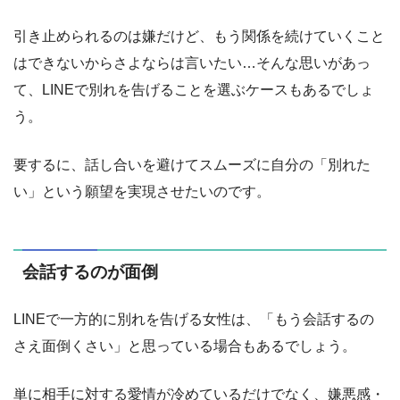
引き止められるのは嫌だけど、もう関係を続けていくこと
はできないからさよならは言いたい…そんな思いがあっ
て、LINEで別れを告げることを選ぶケースもあるでしょ
う。
要するに、話し合いを避けてスムーズに自分の「別れた
い」という願望を実現させたいのです。
会話するのが面倒
LINEで一方的に別れを告げる女性は、「もう会話するの
さえ面倒くさい」と思っている場合もあるでしょう。
単に相手に対する愛情が冷めているだけでなく、嫌悪感・