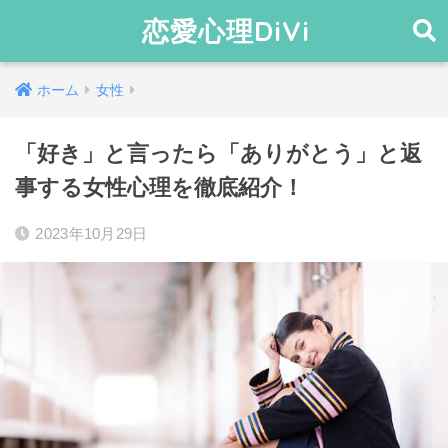
恋愛心理DiVi
ホーム
女性
「好き」と言ったら「ありがとう」と返
事する女性心理を徹底紹介！
2023年10月29日