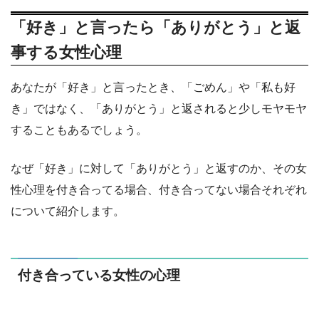
「好き」と言ったら「ありがとう」と返
事する女性心理
あなたが「好き」と言ったとき、「ごめん」や「私も好
き」ではなく、「ありがとう」と返されると少しモヤモヤ
することもあるでしょう。
なぜ「好き」に対して「ありがとう」と返すのか、その女
性心理を付き合ってる場合、付き合ってない場合それぞれ
について紹介します。
付き合っている女性の心理