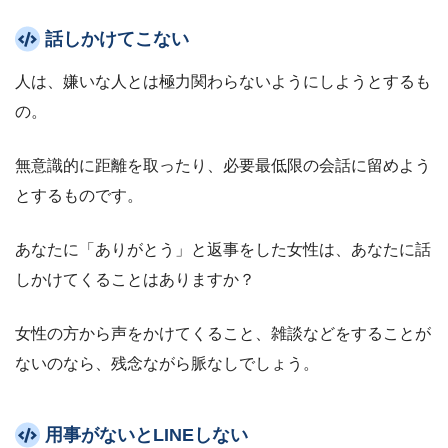
話しかけてこない
人は、嫌いな人とは極力関わらないようにしようとするも
の。
無意識的に距離を取ったり、必要最低限の会話に留めよう
とするものです。
あなたに「ありがとう」と返事をした女性は、あなたに話
しかけてくることはありますか？
女性の方から声をかけてくること、雑談などをすることが
ないのなら、残念ながら脈なしでしょう。
用事がないとLINEしない