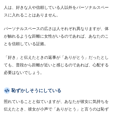
人は、好きな人や信頼している人以外をパーソナルスペー
スに入れることはありません。
パーソナルスペースの広さは人それぞれ異なりますが、体
が触れるような距離に女性がいるのであれば、あなたのこ
とを信頼している証拠。
「好き」と伝えたときの返事が「ありがとう」だったとし
ても、普段から距離が近いと感じるのであれば、心配する
必要はないでしょう。
恥ずかしそうにしている
照れていることと似ていますが、あなたが彼女に気持ちを
伝えたとき、彼女が小声で「ありがとう」と言うのは恥ず