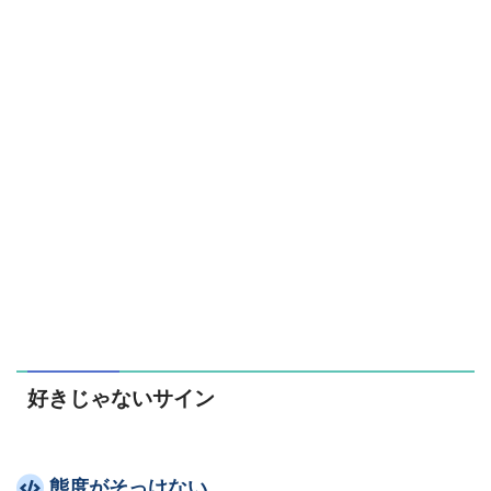
好きじゃないサイン
態度がそっけない