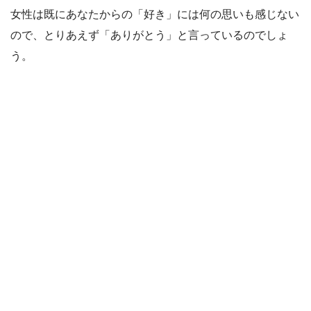
女性は既にあなたからの「好き」には何の思いも感じない
ので、とりあえず「ありがとう」と言っているのでしょ
う。