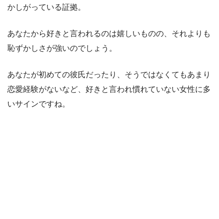
かしがっている証拠。
あなたから好きと言われるのは嬉しいものの、それよりも
恥ずかしさが強いのでしょう。
あなたが初めての彼氏だったり、そうではなくてもあまり
恋愛経験がないなど、好きと言われ慣れていない女性に多
いサインですね。