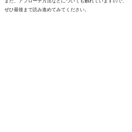
また、アプローチ方法などについても触れていますので、
ぜひ最後まで読み進めてみてください。