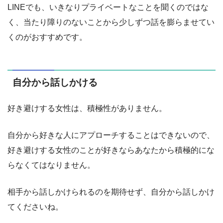
LINEでも、いきなりプライベートなことを聞くのではな
く、当たり障りのないことから少しずつ話を膨らませてい
くのがおすすめです。
自分から話しかける
好き避けする女性は、積極性がありません。
自分から好きな人にアプローチすることはできないので、
好き避けする女性のことが好きならあなたから積極的にな
らなくてはなりません。
相手から話しかけられるのを期待せず、自分から話しかけ
てくださいね。