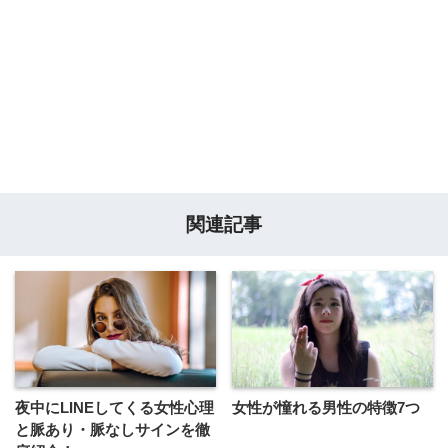
関連記事
夜中にLINEしてくる女性心理
女性が憧れる男性の特徴7つ
と脈あり・脈なしサインを徹