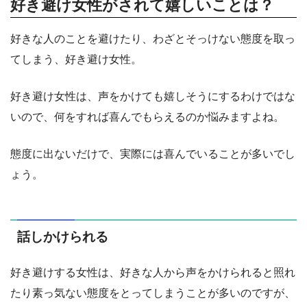
好き避け女性がされて嬉しいことは？
好きな人のことを避けたり、わざとそっけない態度を取っ
てしまう、好き避け女性。
好き避け女性は、声をかけても嬉しそうにするわけではな
いので、何をすれば喜んでもらえるのか悩みますよね。
態度に出ないだけで、実際には喜んでいることが多いでし
ょう。
話しかけられる
好き避けする女性は、好きな人から声をかけられると照れ
たり素っ気ない態度をとってしまうことが多いのですが、