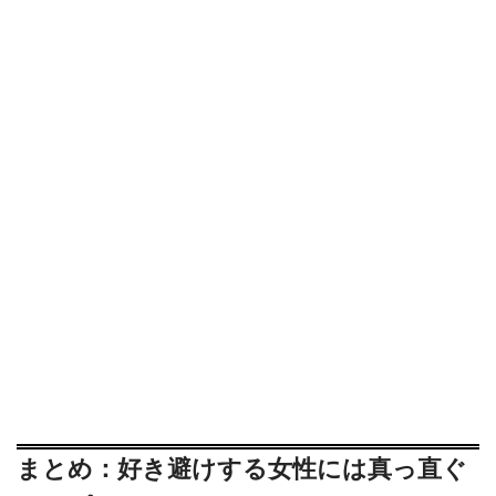
まとめ：好き避けする女性には真っ直ぐ