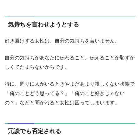
気持ちを言わせようとする
好き避けする女性は、自分の気持ちを言いません。
自分の気持ちがあなたに伝わること、伝えることが恥ずか
しくてたまらないからです。
特に、周りに人がいるときやまだあまり親しくない状態で
「俺のことどう思ってる？」「俺のこと好きじゃない
の？」などと聞かれると女性は困ってしまいます。
冗談でも否定される