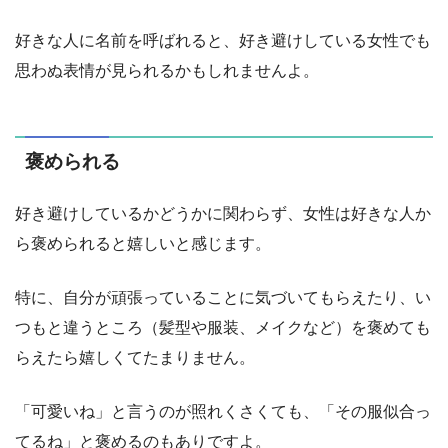
好きな人に名前を呼ばれると、好き避けしている女性でも
思わぬ表情が見られるかもしれませんよ。
褒められる
好き避けしているかどうかに関わらず、女性は好きな人か
ら褒められると嬉しいと感じます。
特に、自分が頑張っていることに気づいてもらえたり、い
つもと違うところ（髪型や服装、メイクなど）を褒めても
らえたら嬉しくてたまりません。
「可愛いね」と言うのが照れくさくても、「その服似合っ
てるね」と褒めるのもありですよ。