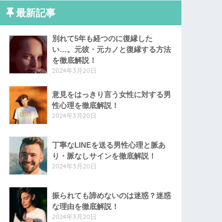
最新記事
別れて5年も経つのに復縁した
い…。元彼・元カノと復縁する方法
を徹底解説！
2024年3月20日
意見をはっきり言う女性に対する男
性心理を徹底解説！
2024年3月20日
丁寧なLINEを送る男性心理と脈あ
り・脈なしサインを徹底解説！
2024年3月20日
振られても諦めないのは迷惑？迷惑
な理由を徹底解説！
2024年3月20日