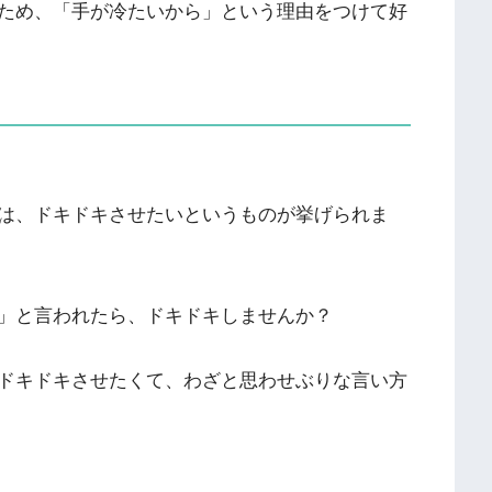
ため、「手が冷たいから」という理由をつけて好
は、ドキドキさせたいというものが挙げられま
」と言われたら、ドキドキしませんか？
ドキドキさせたくて、わざと思わせぶりな言い方