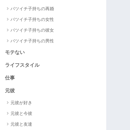
バツイチ子持ちの再婚
バツイチ子持ちの女性
バツイチ子持ちの彼女
バツイチ子持ちの男性
モテない
ライフスタイル
仕事
元彼
元彼が好き
元彼と今彼
元彼と友達