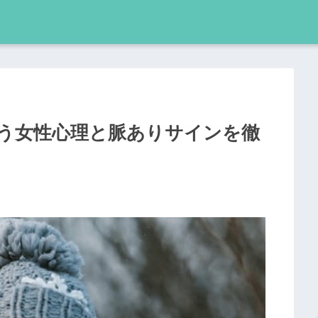
う女性心理と脈ありサインを徹