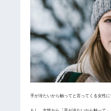
手が冷たいから触ってと言ってくる女性に
もし、女性から「手が冷たいから触って」