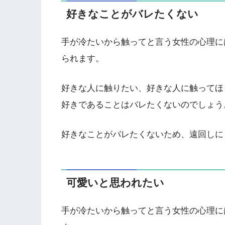
好きなことがバレたくない
手が冷たいから触ってと言う女性の心理に
られます。
好きな人に触りたい、好きな人に触ってほ
好きであることはバレたくないのでしょう
好きなことがバレたくないため、遠回しに
可愛いと思われたい
手が冷たいから触ってと言う女性の心理に