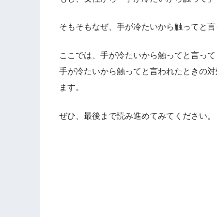
そもそもなぜ、手が冷たいから触ってと言
ここでは、手が冷たいから触ってと言って
手が冷たいから触ってと言われたときの対
ます。
ぜひ、最後まで読み進めてみてください。