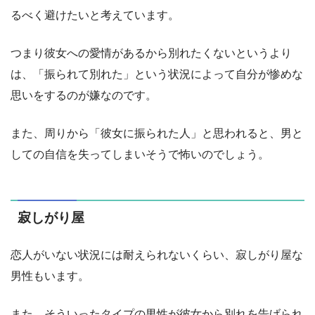
るべく避けたいと考えています。
つまり彼女への愛情があるから別れたくないというより
は、「振られて別れた」という状況によって自分が惨めな
思いをするのが嫌なのです。
また、周りから「彼女に振られた人」と思われると、男と
しての自信を失ってしまいそうで怖いのでしょう。
寂しがり屋
恋人がいない状況には耐えられないくらい、寂しがり屋な
男性もいます。
また、そういったタイプの男性が彼女から別れを告げられ