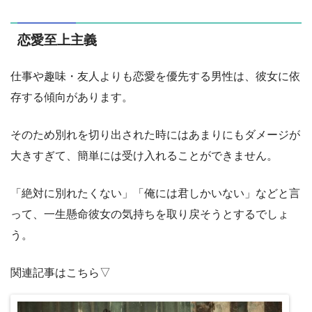
恋愛至上主義
仕事や趣味・友人よりも恋愛を優先する男性は、彼女に依
存する傾向があります。
そのため別れを切り出された時にはあまりにもダメージが
大きすぎて、簡単には受け入れることができません。
「絶対に別れたくない」「俺には君しかいない」などと言
って、一生懸命彼女の気持ちを取り戻そうとするでしょ
う。
関連記事はこちら▽