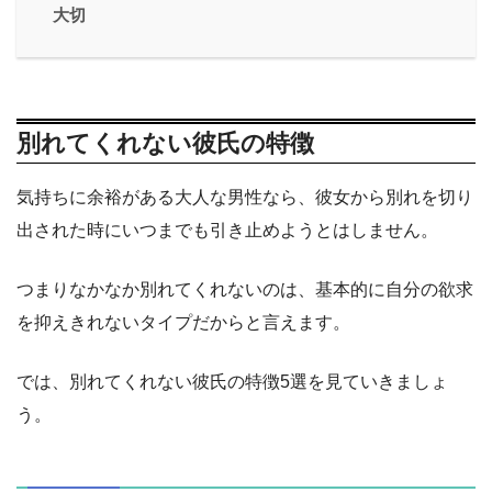
大切
別れてくれない彼氏の特徴
気持ちに余裕がある大人な男性なら、彼女から別れを切り
出された時にいつまでも引き止めようとはしません。
つまりなかなか別れてくれないのは、基本的に自分の欲求
を抑えきれないタイプだからと言えます。
では、別れてくれない彼氏の特徴5選を見ていきましょ
う。