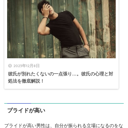
2023年12月8日
彼氏が別れたくないの一点張り…。彼氏の心理と対
処法を徹底解説！
プライドが高い
プライドが高い男性は、自分が振られる立場になるのをな