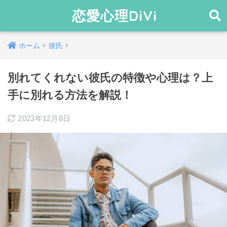
恋愛心理DiVi
ホーム
彼氏
別れてくれない彼氏の特徴や心理は？上
手に別れる方法を解説！
2023年12月8日