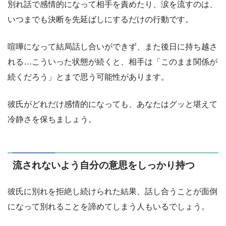
別れ話で感情的になって相手を責めたり、涙を流すのは、
いつまでも決断を先延ばしにするだけの行動です。
喧嘩になって結局話し合いができず、また後日に持ち越さ
れる…こういった状態が続くと、相手は「このまま関係が
続くだろう」とまで思う可能性があります。
彼氏がどれだけ感情的になっても、あなたはグッと堪えて
冷静さを保ちましょう。
流されないよう自分の意思をしっかり持つ
彼氏に別れを拒絶し続けられた結果、話し合うことが面倒
になって別れることを諦めてしまう人もいるでしょう。