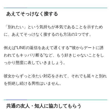
あえてそっけなく接する
「別れたい」という気持ちが本気であることを示すため
に、あえてそっけなく接するのも方法の1つです。
例えば“LINEの返信をあえて遅くする”“彼からデートに誘
われてもキッパリ断る”など、もう好きじゃないことをし
っかり態度に表していきましょう。
彼女からずっと冷たい対応をされて、それでも延々と別れ
を拒絶し続ける男性はいません。
共通の友人・知人に協力してもらう