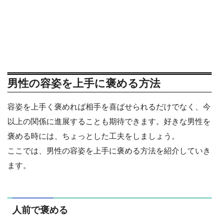
男性の容姿を上手に褒める方法
容姿を上手く褒めれば相手を喜ばせられるだけでなく、今
以上の関係に進展することも期待できます。好きな男性を
褒める時には、ちょっとした工夫をしましょう。
ここでは、男性の容姿を上手に褒める方法を紹介していき
ます。
人前で褒める