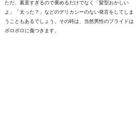
ただ、素直すぎるので褒めるだけでなく「髪型おかしい
よ」「太った？」などのデリカシーのない発言をしてしま
うこともあるでしょう。その時は、当然男性のプライドは
ボロボロに傷つきます。