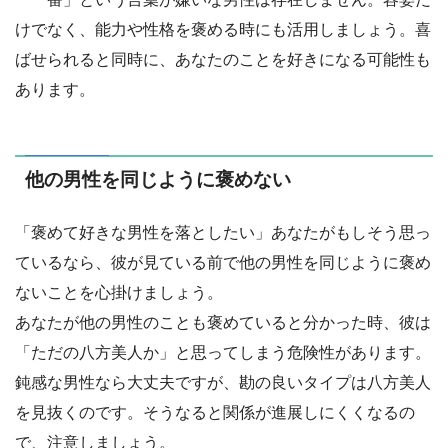
けでなく、能力や性格を褒める時にも活用しましょう。喜
ばせられると同時に、あなたのことを好きになる可能性も
あります。
他の男性を同じように褒めない
「褒めて好きな男性を落としたい」あなたがもしそう思っ
ているなら、彼が見ている前で他の男性を同じように褒め
ないことを心掛けましょう。
あなたが他の男性のことも褒めていると分かった時、彼は
「ただの八方美人か」と思ってしまう危険性があります。
鈍感な男性なら大丈夫ですが、勘の良いタイプは八方美人
を見抜くのです。そうなると関係が進展しにくくなるの
で、注意しましょう。