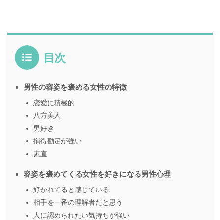
目次
男性の容姿を褒める女性の特徴
恋愛に積極的
八方美人
男好き
損得勘定が強い
素直
容姿を褒めてくる女性を好きになる男性心理
好かれてると感じている
相手を一番の理解者だと思う
人に認められたい気持ちが強い