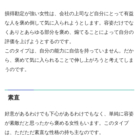
損得勘定が強い女性は、会社の上司など自分にとって有益
な人を褒め倒して気に入られようとします。容姿だけでな
くありとあらゆる部分を褒め、煽てることによって自分の
評価を上げようとするのです。
このタイプは、自分の能力に自信を持っていません。だか
ら、褒めて気に入られることで伸し上がろうと考えてしま
うのです。
素直
好意があるわけでも下心があるわけでもなく、単純に容姿
が素敵だと思ったから褒める女性もいます。このタイプ
は、ただただ素直な性格の持ち主なのです。