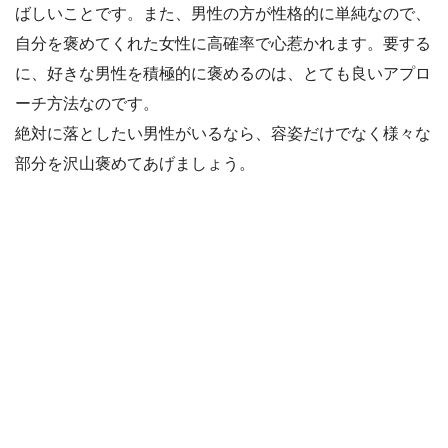
ばしいことです。また、男性の方が性格的に単純なので、
自分を褒めてくれた女性に高確率で心惹かれます。要する
に、好きな男性を積極的に褒めるのは、とても良いアプロ
ーチ方法なのです。
絶対に落としたい男性がいるなら、容姿だけでなく様々な
部分を沢山褒めてあげましょう。