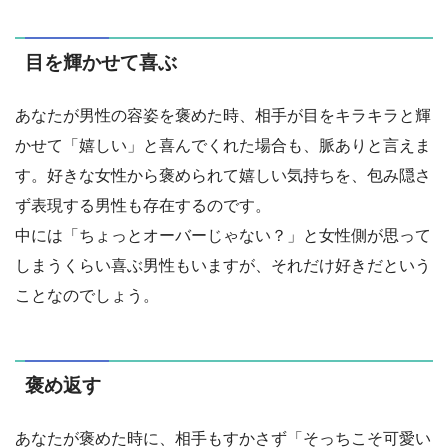
目を輝かせて喜ぶ
あなたが男性の容姿を褒めた時、相手が目をキラキラと輝
かせて「嬉しい」と喜んでくれた場合も、脈ありと言えま
す。好きな女性から褒められて嬉しい気持ちを、包み隠さ
ず表現する男性も存在するのです。
中には「ちょっとオーバーじゃない？」と女性側が思って
しまうくらい喜ぶ男性もいますが、それだけ好きだという
ことなのでしょう。
褒め返す
あなたが褒めた時に、相手もすかさず「そっちこそ可愛い