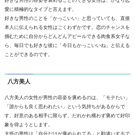
好きな男性の容姿を褒めることのできる女性は、かなり恋
愛に積極的なタイプと言えます。
好きな男性のことを「かっこいい」と思っていても、直接
本人に伝えられる女性はごくわずかです。恋のチャンスを
掴むために自分からどんどんアピールできる肉食系女子な
ら、毎日でも好きな彼に「今日もかっこいいね」と伝える
ことができるのです。
八方美人
八方美人の女性が男性の容姿を褒めるのは、「モテたい」
「誰からも良く思われたい」という気持ちがあるからで
す。好意のある相手に限らず、だれかれ構わず褒めて好印
象を得ようとします。
大抵の男性は「自分だけが褒められてる」と勘違いするで