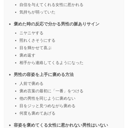
自信を与えてくれる女性に惹かれる
気持ちが弱っていた
褒めた時の反応で分かる男性の脈ありサイン
ニヤニヤする
照れくさそうにする
目を輝かせて喜ぶ
褒め返す
相手から連絡してくるようになった
男性の容姿を上手に褒める方法
人前で褒める
褒め言葉の最初に「一番」をつける
他の男性を同じように褒めない
目をジッと見つめながら褒める
何度も褒めてあげる
容姿を褒めてくる女性に惹かれない男性はいない