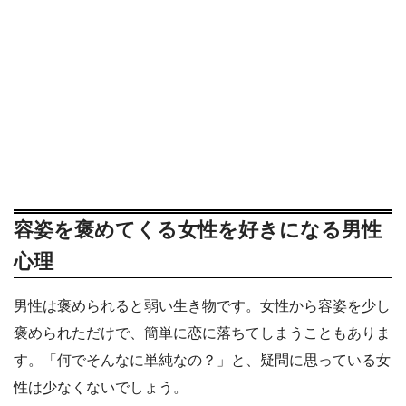
容姿を褒めてくる女性を好きになる男性
心理
男性は褒められると弱い生き物です。女性から容姿を少し
褒められただけで、簡単に恋に落ちてしまうこともありま
す。「何でそんなに単純なの？」と、疑問に思っている女
性は少なくないでしょう。