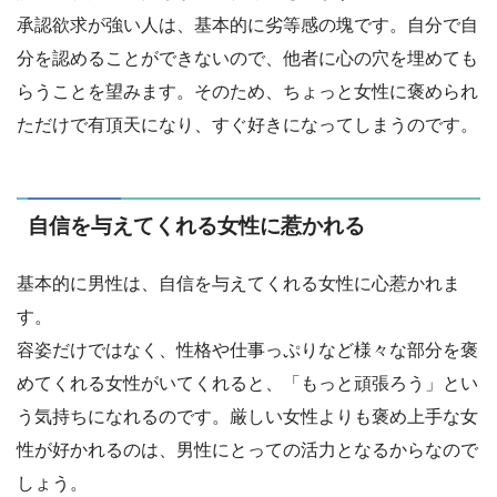
承認欲求が強い人は、基本的に劣等感の塊です。自分で自
分を認めることができないので、他者に心の穴を埋めても
らうことを望みます。そのため、ちょっと女性に褒められ
ただけで有頂天になり、すぐ好きになってしまうのです。
自信を与えてくれる女性に惹かれる
基本的に男性は、自信を与えてくれる女性に心惹かれま
す。
容姿だけではなく、性格や仕事っぷりなど様々な部分を褒
めてくれる女性がいてくれると、「もっと頑張ろう」とい
う気持ちになれるのです。厳しい女性よりも褒め上手な女
性が好かれるのは、男性にとっての活力となるからなので
しょう。