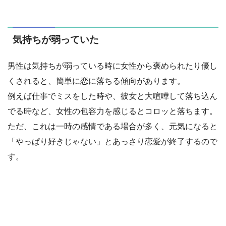
気持ちが弱っていた
男性は気持ちが弱っている時に女性から褒められたり優し
くされると、簡単に恋に落ちる傾向があります。
例えば仕事でミスをした時や、彼女と大喧嘩して落ち込ん
でる時など、女性の包容力を感じるとコロッと落ちます。
ただ、これは一時の感情である場合が多く、元気になると
「やっぱり好きじゃない」とあっさり恋愛が終了するので
す。