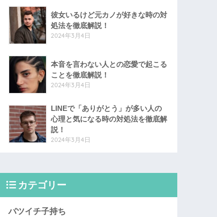
彼女いるけど元カノが好きな時の対
処法を徹底解説！
2024年3月4日
本音を言わない人との恋愛で起こる
ことを徹底解説！
2024年3月4日
LINEで「ありがとう」が多い人の
心理と気になる時の対処法を徹底解
説！
2024年3月4日
カテゴリー
バツイチ子持ち