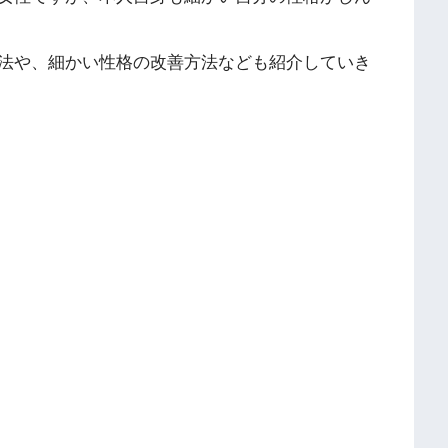
法や、細かい性格の改善方法なども紹介していき