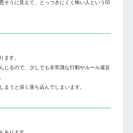
悪そうに見えて、とっつきにくく怖い人という印
ります。
んじるので、少しでも非常識な行動やルール違反
。
しまうと深く落ち込んでしまいます。
もあります。