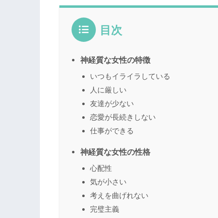
目次
神経質な女性の特徴
いつもイライラしている
人に厳しい
友達が少ない
恋愛が長続きしない
仕事ができる
神経質な女性の性格
心配性
気が小さい
考えを曲げれない
完璧主義