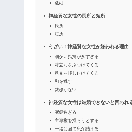
繊細
神経質な女性の長所と短所
長所
短所
うざい！神経質な女性が嫌われる理由
細かい指摘が多すぎる
苛立ちをぶつけてくる
意見を押し付けてくる
和を乱す
愛想がない
神経質な女性は結婚できないと言われ
潔癖過ぎる
主導権を握ろうとする
一緒に居て息が詰まる