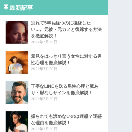
最新記事
別れて5年も経つのに復縁した
い…。元彼・元カノと復縁する方法
を徹底解説！
2024年3月20日
意見をはっきり言う女性に対する男
性心理を徹底解説！
2024年3月20日
丁寧なLINEを送る男性心理と脈あ
り・脈なしサインを徹底解説！
2024年3月20日
振られても諦めないのは迷惑？迷惑
な理由を徹底解説！
2024年3月20日