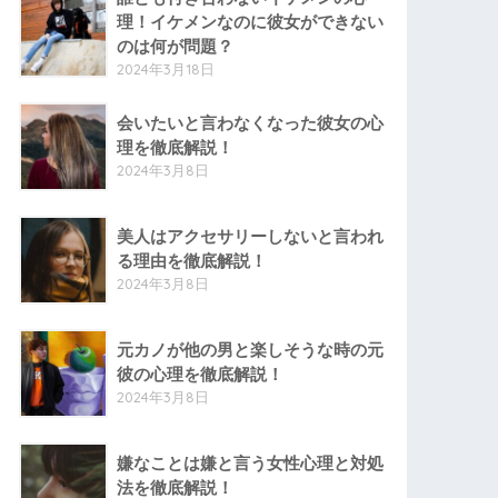
理！イケメンなのに彼女ができない
のは何が問題？
2024年3月18日
会いたいと言わなくなった彼女の心
理を徹底解説！
2024年3月8日
美人はアクセサリーしないと言われ
る理由を徹底解説！
2024年3月8日
元カノが他の男と楽しそうな時の元
彼の心理を徹底解説！
2024年3月8日
嫌なことは嫌と言う女性心理と対処
法を徹底解説！