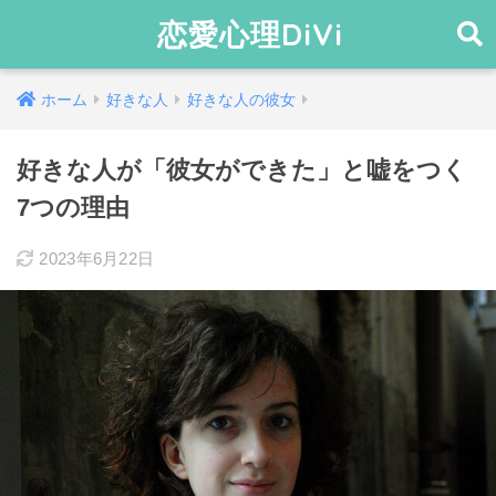
恋愛心理DiVi
ホーム
好きな人
好きな人の彼女
好きな人が「彼女ができた」と嘘をつく
7つの理由
2023年6月22日