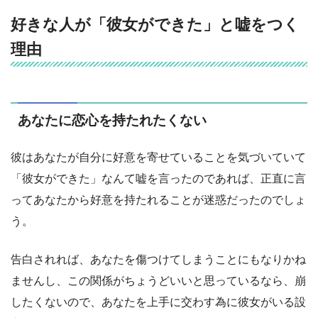
好きな人が「彼女ができた」と嘘をつく
理由
あなたに恋心を持たれたくない
彼はあなたが自分に好意を寄せていることを気づいていて
「彼女ができた」なんて嘘を言ったのであれば、正直に言
ってあなたから好意を持たれることが迷惑だったのでしょ
う。
告白されれば、あなたを傷つけてしまうことにもなりかね
ませんし、この関係がちょうどいいと思っているなら、崩
したくないので、あなたを上手に交わす為に彼女がいる設