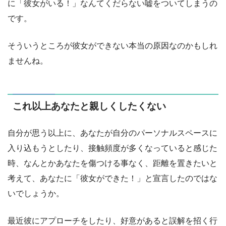
に「彼女がいる！」なんてくだらない嘘をついてしまうの
です。
そういうところが彼女ができない本当の原因なのかもしれ
ませんね。
これ以上あなたと親しくしたくない
自分が思う以上に、あなたが自分のパーソナルスペースに
入り込もうとしたり、接触頻度が多くなっていると感じた
時、なんとかあなたを傷つける事なく、距離を置きたいと
考えて、あなたに「彼女ができた！」と宣言したのではな
いでしょうか。
最近彼にアプローチをしたり、好意があると誤解を招く行