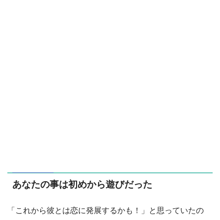
あなたの事は初めから遊びだった
「これから彼とは恋に発展するかも！」と思っていたの