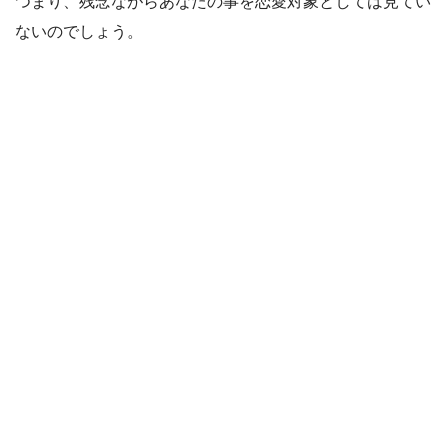
つまり、残念ながらあなたの事を恋愛対象としては見てい
ないのでしょう。