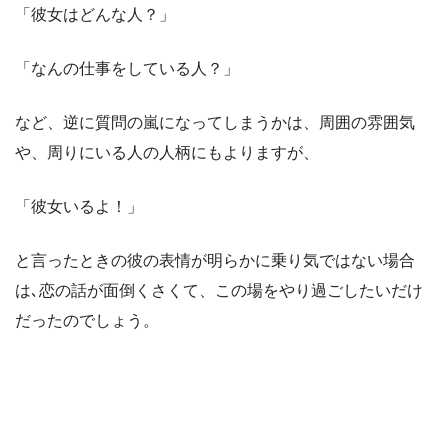
「彼女はどんな人？」
「なんの仕事をしている人？」
など、逆に質問の嵐になってしまうかは、周囲の雰囲気
や、周りにいる人の人柄にもよりますが、
「彼女いるよ！」
と言ったときの彼の表情が明らかに乗り気ではない場合
は､恋の話が面倒くさくて、この場をやり過ごしたいだけ
だったのでしょう。