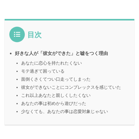
目次
好きな人が「彼女ができた」と嘘をつく理由
あなたに恋心を持たれたくない
モテ過ぎて困っている
面倒くさくてつい口走ってしまった
彼女ができないことにコンプレックスを感じていた
これ以上あなたと親しくしたくない
あなたの事は初めから遊びだった
少なくても、あなたの事は恋愛対象じゃない