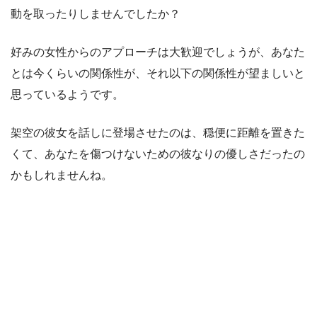
動を取ったりしませんでしたか？
好みの女性からのアプローチは大歓迎でしょうが、あなた
とは今くらいの関係性が、それ以下の関係性が望ましいと
思っているようです。
架空の彼女を話しに登場させたのは、穏便に距離を置きた
くて、あなたを傷つけないための彼なりの優しさだったの
かもしれませんね。