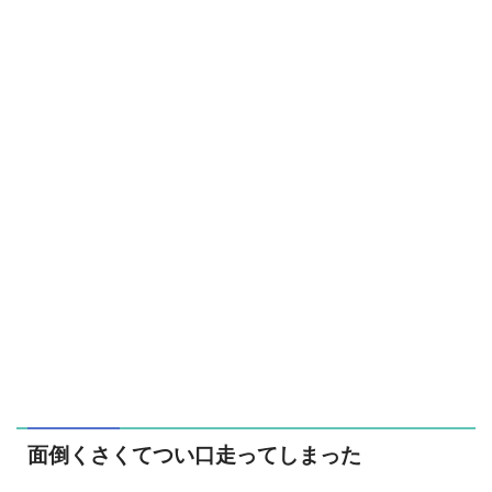
面倒くさくてつい口走ってしまった