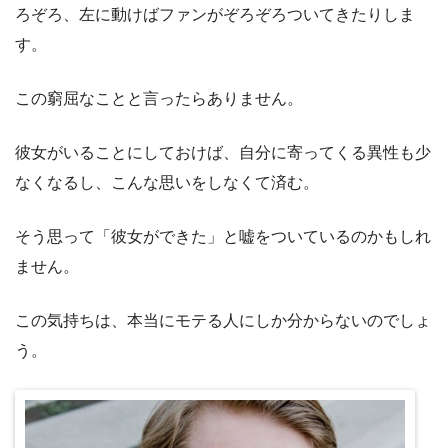
ろぞろ、左に動けばファンがぞろぞろついてきたりしま
す。
この窮屈なことと言ったらありません。
彼女がいることにしておけば、自分に寄ってくる異性も少
なくなるし、こんな思いをしなくて済む。
そう思って「彼女ができた」と嘘をついているのかもしれ
ません。
この気持ちは、本当にモテる人にしか分からないのでしょ
う。