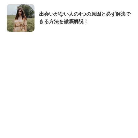
出会いがない人の4つの原因と必ず解決で
きる方法を徹底解説！