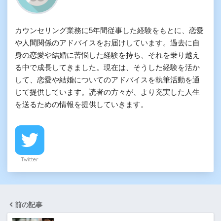
カウンセリング業務に5年間従事した経験をもとに、恋愛
や人間関係のアドバイスをお届けしています。過去に自
身の恋愛や結婚に苦悩した経験を持ち、それを乗り越え
る中で成長してきました。現在は、そうした経験を活か
して、恋愛や結婚についてのアドバイスを執筆活動を通
じて提供しています。読者の方々が、より充実した人生
を送るための情報を提供していきます。
Twitter
前の記事