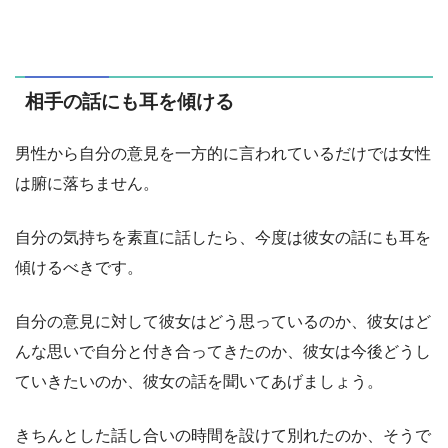
相手の話にも耳を傾ける
男性から自分の意見を一方的に言われているだけでは女性
は腑に落ちません。
自分の気持ちを素直に話したら、今度は彼女の話にも耳を
傾けるべきです。
自分の意見に対して彼女はどう思っているのか、彼女はど
んな思いで自分と付き合ってきたのか、彼女は今後どうし
ていきたいのか、彼女の話を聞いてあげましょう。
きちんとした話し合いの時間を設けて別れたのか、そうで