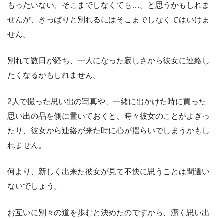
もったいない、そこまでしなくても…。と思うかもしれま
せんが、きっぱりと別れるにはそこまでしなくてはいけま
せん。
別れて数日が経ち、一人になった寂しさから彼女に連絡し
たくなるかもしれません。
2人で撮った思い出の写真や、一緒に出かけた時に買った
思い出の品を側に置いておくと、時々彼女のことがよぎっ
たり、彼女から連絡が来た時に心が揺らいでしまうかもし
れません。
何より、新しく出来た彼女が見て不快に思うことは間違い
ないでしょう。
お互いに別々の道を歩むと決めたのですから、潔く思い出