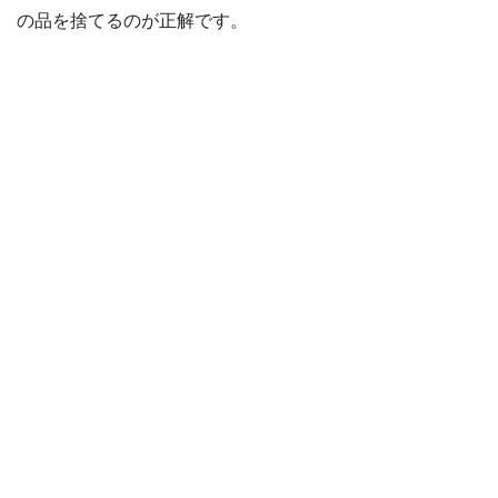
の品を捨てるのが正解です。