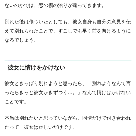
ないのかでは、恋の傷の治りが違ってきます。
別れた後は傷ついたとしても、彼女自身も自分の意見を伝
えて別れられたことで、すこしでも早く前を向けるように
なるでしょう。
彼女に情けをかけない
彼女ときっぱり別れようと思ったら、「別れようなんて言
ったらきっと彼女がきずつく…。」なんて情けはかけない
ことです。
本当は別れたいと思っていながら、同情だけで付き合われ
たって、彼女は虚しいだけです。