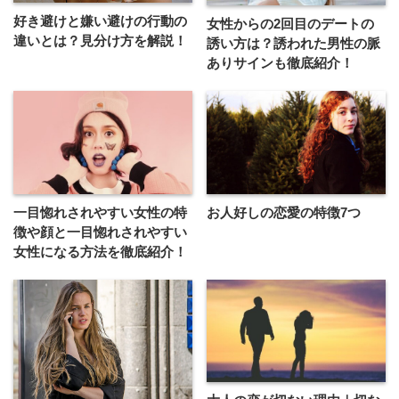
好き避けと嫌い避けの行動の
女性からの2回目のデートの
違いとは？見分け方を解説！
誘い方は？誘われた男性の脈
ありサインも徹底紹介！
一目惚れされやすい女性の特
お人好しの恋愛の特徴7つ
徴や顔と一目惚れされやすい
女性になる方法を徹底紹介！