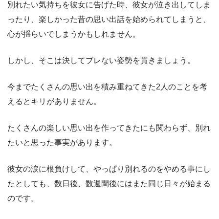
別れたい気持ちを彼女に告げた時、彼女が泣き出してしま
ったり、楽しかった昔の思い出話を始められてしまうと、
心が揺らいでしまうかもしれません。
しかし、そこは決してブレない姿勢を貫きましょう。
今までたくさんの思い出を積み重ねてきた2人のことを考
えるとキリがありません。
たくさんの楽しい思い出を作ってきたにも関わらず、別れ
たいと思った事実があります。
彼女の涙に根負けして、やっぱり別れるのをやめる事にし
たとしても、数日後、数週間後にはまた同じ日々が始まる
のです。