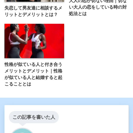
大人の恋が切ない理由｜切な
い大人の恋をしている時の対
失恋して男友達に相談するメ
処法とは
リットとデメリットとは？
性格が似ている人と付き合う
メリットとデメリット｜性格
が似ている人と結婚すると起
こることとは
この記事を書いた人