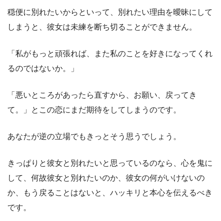
穏便に別れたいからといって、別れたい理由を曖昧にして
しまうと、彼女は未練を断ち切ることができません。
「私がもっと頑張れば、また私のことを好きになってくれ
るのではないか。」
「悪いところがあったら直すから、お願い、戻ってき
て。」とこの恋にまだ期待をしてしまうのです。
あなたが逆の立場でもきっとそう思うでしょう。
きっぱりと彼女と別れたいと思っているのなら、心を鬼に
して、何故彼女と別れたいのか、彼女の何がいけないの
か、もう戻ることはないと、ハッキリと本心を伝えるべき
です。