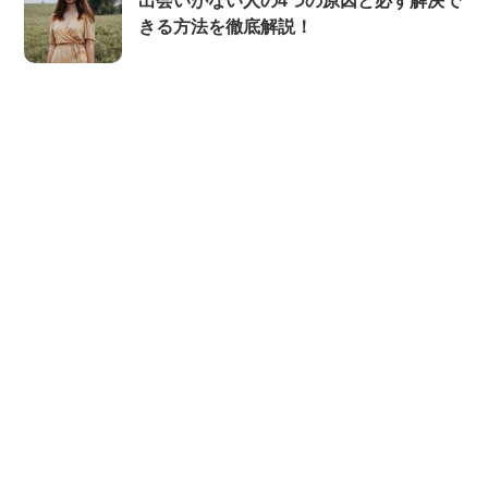
出会いがない人の4つの原因と必ず解決で
きる方法を徹底解説！