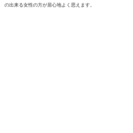
の出来る女性の方が居心地よく思えます。