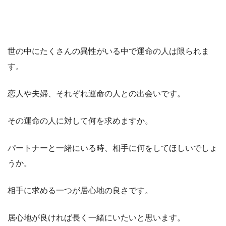
世の中にたくさんの異性がいる中で運命の人は限られま
す。
恋人や夫婦、それぞれ運命の人との出会いです。
その運命の人に対して何を求めますか。
パートナーと一緒にいる時、相手に何をしてほしいでしょ
うか。
相手に求める一つが居心地の良さです。
居心地が良ければ長く一緒にいたいと思います。