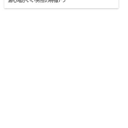
居心地がいい男性の特徴7つ