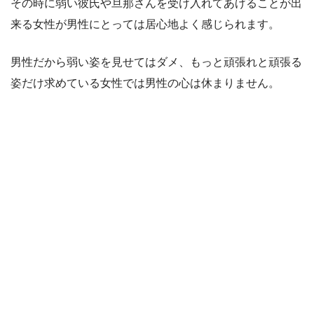
その時に弱い彼氏や旦那さんを受け入れてあげることが出
来る女性が男性にとっては居心地よく感じられます。
男性だから弱い姿を見せてはダメ、もっと頑張れと頑張る
姿だけ求めている女性では男性の心は休まりません。