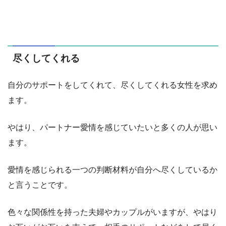
尽くしてくれる
自分のサポートをしてくれて、尽くしてくれる女性を求め
ます。
やはり、パートナー愛情を感じていたいと多くの人が思い
ます。
愛情を感じられる一つの判断材料が自分へ尽くしているか
と言うことです。
色々な関係性を持った夫婦やカップルがいますが、やはり