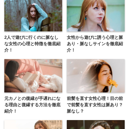
2人で遊びに行くのに脈なし
女性から遊びに誘う心理と脈
な女性の心理と特徴を徹底紹
あり・脈なしサインを徹底紹
介！
介！
元カノとの復縁が手遅れにな
前髪を直す女性心理！目の前
る理由と復縁する方法を徹底
で前髪を直す女性は脈あり？
紹介！
脈なし？