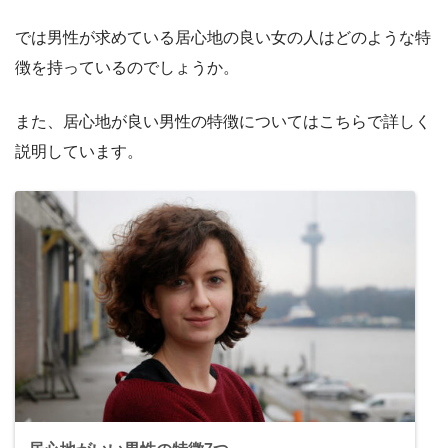
では男性が求めている居心地の良い女の人はどのような特
徴を持っているのでしょうか。
また、居心地が良い男性の特徴についてはこちらで詳しく
説明しています。