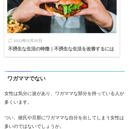
2022年12月20日
不摂生な生活の特徴｜不摂生な生活を改善するには
ワガママでない
女性は気分に波があり、ワガママな部分を持っている人が
多くいます。
つい、彼氏や旦那にワガママな自分を出してしまう女性は
多いのではないでしょうか。