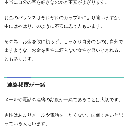
本当に自分の事を好きなのかと不安がよぎります。
お金のバランスはそれぞれのカップルにより違いますが、
中にはやはりこのように不安に思う人もいます。
その為、お金を彼に頼らず、しっかり自分のものは自分で
出すような、お金を男性に頼らない女性が良いとされるこ
ともあります。
連絡頻度が一緒
メールや電話の連絡の頻度が一緒であることは大切です。
男性はあまりメールや電話をしたくない、面倒くさいと思
っている人もいます。