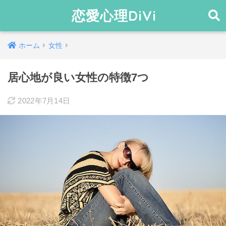
恋愛心理DiVi
ホーム
女性
居心地が良い女性の特徴7つ
2022年7月14日