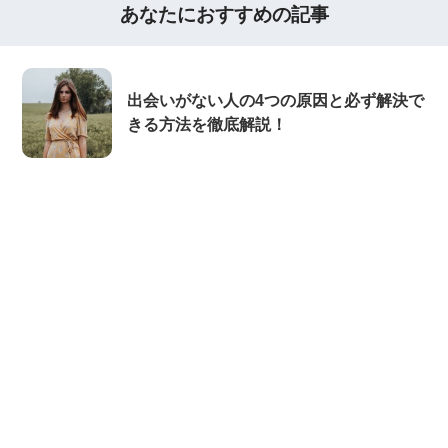
あなたにおすすめの記事
出会いがない人の4つの原因と必ず解決で
きる方法を徹底解説！