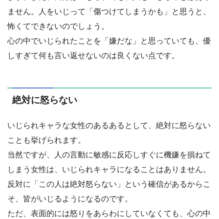
ません。人をいじって「傷つけてしまうかも」と思うと、
怖くてできないのでしょう。
心の中でいじられたことを「嫌だな」と思っていても、優
しすぎて何も言い返せないのは良くない点です。
絶対に怒らない
いじられキャラな女性のあるあるとして、絶対に怒らない
ことも挙げられます。
当然ですが、人の言動に敏感に反応しすぐに機嫌を損ねて
しまう女性は、いじられキャラになることはありません。
反対に「この人は絶対怒らない」という確信があるからこ
そ、皆がいじるようになるのです。
ただ、表面的には怒りをあらわにしていなくても、心の中