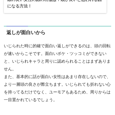
になる方法！
返しが面白いから
いじられた時に的確で面白い返しができるのは、頭の回転
が速いからこそです。面白いボケ・ツッコミができない
と、いじられキャラと周りに認められることはまずありま
せん。
また、基本的に話が面白い女性はあまり存在しないので、
より一層頭の良さが際立ちます。いじられても折れない心
を持ってるだけでなく、ユーモアもあるため、周りからは
一目置かれているでしょう。