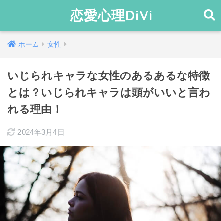
恋愛心理DiVi
ホーム
女性
いじられキャラな女性のあるあるな特徴
とは？いじられキャラは頭がいいと言わ
れる理由！
2024年3月4日