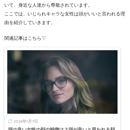
いて、身近な人達から尊敬されています。
ここでは、いじられキャラな女性は頭がいいと言われる理
由を紹介していきます。
関連記事はこちら▽
2024年1月7日
頭の良い女性の顔の特徴は？頭が良いと思われる顔