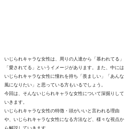
いじられキャラな女性は、周りの人達から「慕われてる」
「愛されてる」というイメージがあります。また、中には
いじられキャラな女性に憧れを持ち「羨ましい」「あんな
風になりたい」と思っている方もいるでしょう。
今回は、そんないじられキャラな女性について深掘りして
いきます。
いじられキャラな女性の特徴・頭がいいと言われる理由
や、いじられキャラな女性になる方法など、様々な視点か
ら解説していきます。