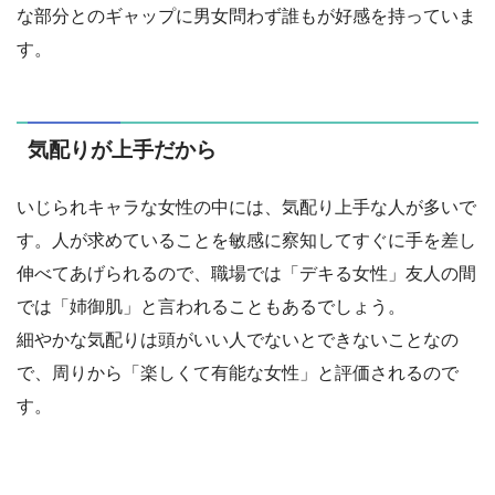
な部分とのギャップに男女問わず誰もが好感を持っていま
す。
気配りが上手だから
いじられキャラな女性の中には、気配り上手な人が多いで
す。人が求めていることを敏感に察知してすぐに手を差し
伸べてあげられるので、職場では「デキる女性」友人の間
では「姉御肌」と言われることもあるでしょう。
細やかな気配りは頭がいい人でないとできないことなの
で、周りから「楽しくて有能な女性」と評価されるので
す。