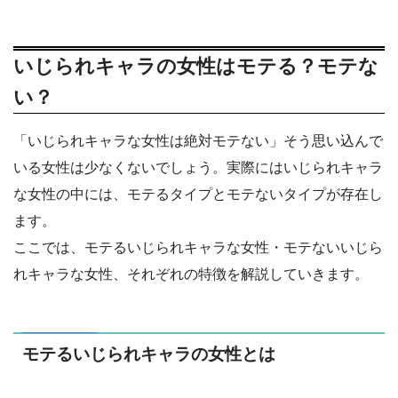
いじられキャラの女性はモテる？モテな
い？
「いじられキャラな女性は絶対モテない」そう思い込んで
いる女性は少なくないでしょう。実際にはいじられキャラ
な女性の中には、モテるタイプとモテないタイプが存在し
ます。
ここでは、モテるいじられキャラな女性・モテないいじら
れキャラな女性、それぞれの特徴を解説していきます。
モテるいじられキャラの女性とは