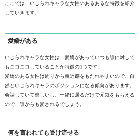
ここでは、いじられキャラな女性のあるあるな特徴を紹介
していきます。
愛嬌がある
いじられキャラな女性は、愛嬌があっていつも誰に対して
もニコニコしていることが特徴の1つです。
愛嬌のある女性は周りから親近感をもたれやすいので、自
然といじられキャラのポジションになる傾向があります。
会話していて楽しいし、一緒に居るだけで元気をもらえる
ので、誰からも愛されるでしょう。
何を言われても受け流せる