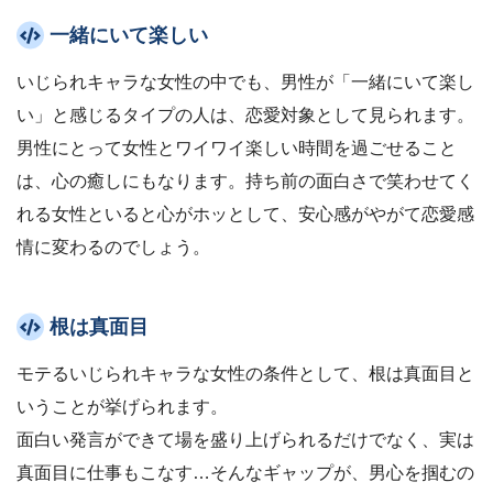
一緒にいて楽しい
いじられキャラな女性の中でも、男性が「一緒にいて楽し
い」と感じるタイプの人は、恋愛対象として見られます。
男性にとって女性とワイワイ楽しい時間を過ごせること
は、心の癒しにもなります。持ち前の面白さで笑わせてく
れる女性といると心がホッとして、安心感がやがて恋愛感
情に変わるのでしょう。
根は真面目
モテるいじられキャラな女性の条件として、根は真面目と
いうことが挙げられます。
面白い発言ができて場を盛り上げられるだけでなく、実は
真面目に仕事もこなす…そんなギャップが、男心を掴むの