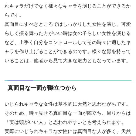
れキャラだけでなく様々なキャラを演じることができるか
らです。
真面目にすべきところではしっかりした女性を演じ、可愛
らしく振る舞った方がいい時は女の子らしい女性を演じる
など、上手く自分をコントロールしてその時々に適したキ
ャラを作り上げることができるのです。様々な顔を持って
いることは、他者から見て大きな魅力ともなっています。
真面目な一面が際立つから
いじられキャラな女性は基本的に天然と思われがちです。
そのため、時々見せる真面目な一面が際立ち、周りからは
「実は頭がいい人」と思われやすいとも考えられます。
実際にいじられキャラな女性には真面目な人が多く、天然