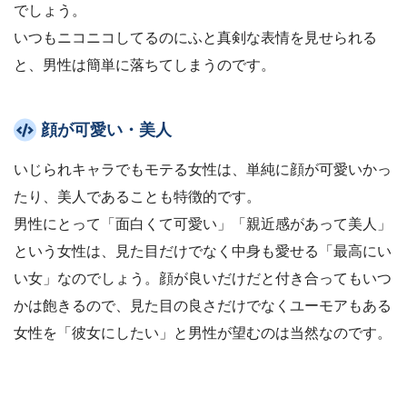
でしょう。
いつもニコニコしてるのにふと真剣な表情を見せられる
と、男性は簡単に落ちてしまうのです。
顔が可愛い・美人
いじられキャラでもモテる女性は、単純に顔が可愛いかっ
たり、美人であることも特徴的です。
男性にとって「面白くて可愛い」「親近感があって美人」
という女性は、見た目だけでなく中身も愛せる「最高にい
い女」なのでしょう。顔が良いだけだと付き合ってもいつ
かは飽きるので、見た目の良さだけでなくユーモアもある
女性を「彼女にしたい」と男性が望むのは当然なのです。