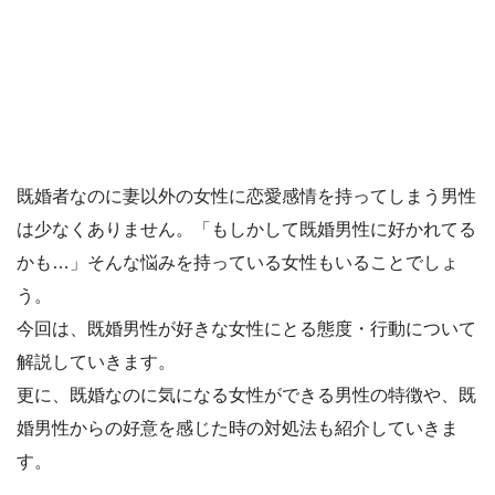
既婚者なのに妻以外の女性に恋愛感情を持ってしまう男性
は少なくありません。「もしかして既婚男性に好かれてる
かも…」そんな悩みを持っている女性もいることでしょ
う。
今回は、既婚男性が好きな女性にとる態度・行動について
解説していきます。
更に、既婚なのに気になる女性ができる男性の特徴や、既
婚男性からの好意を感じた時の対処法も紹介していきま
す。