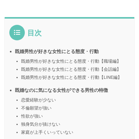
目次
既婚男性が好きな女性にとる態度・行動
既婚男性が好きな女性にとる態度・行動【職場編】
既婚男性が好きな女性にとる態度・行動【会話編】
既婚男性が好きな女性にとる態度・行動【LINE編】
既婚なのに気になる女性ができる男性の特徴
恋愛経験が少ない
不倫願望が強い
性欲が強い
独身気分が抜けない
家庭が上手くいっていない