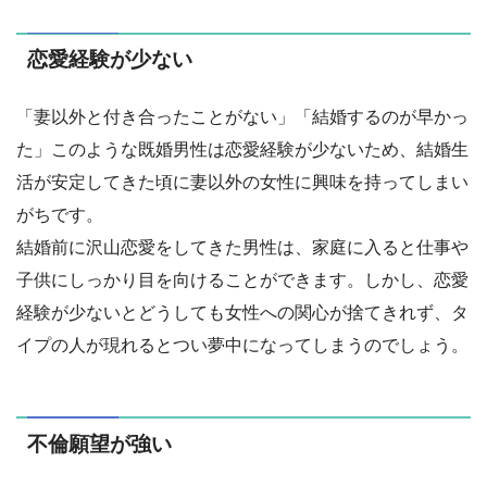
恋愛経験が少ない
「妻以外と付き合ったことがない」「結婚するのが早かっ
た」このような既婚男性は恋愛経験が少ないため、結婚生
活が安定してきた頃に妻以外の女性に興味を持ってしまい
がちです。
結婚前に沢山恋愛をしてきた男性は、家庭に入ると仕事や
子供にしっかり目を向けることができます。しかし、恋愛
経験が少ないとどうしても女性への関心が捨てきれず、タ
イプの人が現れるとつい夢中になってしまうのでしょう。
不倫願望が強い