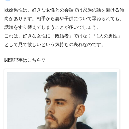
既婚男性は、好きな女性との会話では家族の話を避ける傾
向があります。相手から妻や子供について尋ねられても、
話題をすり替えてしまうことが多いでしょう。
これは、好きな女性に「既婚者」ではなく「1人の男性」
として見て欲しいという気持ちの表れなのです。
関連記事はこちら▽