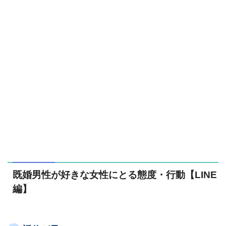
既婚男性が好きな女性にとる態度・行動【LINE
編】