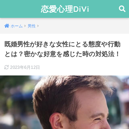
恋愛心理DiVi
ホーム
男性
既婚男性が好きな女性にとる態度や行動
とは？密かな好意を感じた時の対処法！
2023年6月12日