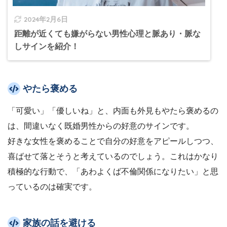
2024年2月6日
距離が近くても嫌がらない男性心理と脈あり・脈な
しサインを紹介！
やたら褒める
「可愛い」「優しいね」と、内面も外見もやたら褒めるの
は、間違いなく既婚男性からの好意のサインです。
好きな女性を褒めることで自分の好意をアピールしつつ、
喜ばせて落とそうと考えているのでしょう。これはかなり
積極的な行動で、「あわよくば不倫関係になりたい」と思
っているのは確実です。
家族の話を避ける