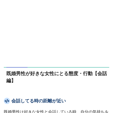
既婚男性が好きな女性にとる態度・行動【会話
編】
会話してる時の距離が近い
既婚男性は好きな女性と会話している時、自分の気持ちを