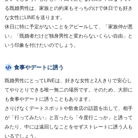
る既婚男性は、家族との約束もそっちのけで休日でも好き
な女性にLINEを送ります。
休日に特に予定がないことをアピールして、「家族仲が悪
い」「既婚者だけど独身男性と変わらないくらい自由」と
いう印象を付けたいのでしょう。
食事やデートに誘う
既婚男性にとってLINEは、好きな女性と2人きりで安心し
てやりとりできる唯一無二の場所です。そのため、大胆に
も食事やデートに誘うこともあります。
さりげなくデートスポットや飲食店の話題を出して、相手
が「行ってみたい」と言ったら「今度行こっか」と誘って
みたり、中には遠回しなことをせずストレートに誘う人も
いるでしょう。