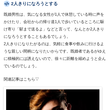
2人きりになろうとする
既婚男性は、気になる女性が1人で休憩している時に声を
かけたり、会社からの帰り道1人で歩いているところに駆
け寄り「駅まで送るよ」などと言って、なんとか2人きり
になろうとすることもあるでしょう。
2人きりになりたがるのは、気軽に食事や飲みに行けるよ
うな親しい間柄になりたいからです。既婚者であるがゆえ
に積極的には誘えないので、徐々に距離を縮めようと企ん
でいるのでしょう。
関連記事はこちら▽