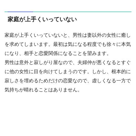
家庭が上手くいっていない
家庭が上手くいっていないと、男性は妻以外の女性に癒し
を求めてしまいます。最初は気になる程度でも徐々に本気
になり、相手と恋愛関係になることを望みます。
男性は意外と寂しがり屋なので、夫婦仲が悪くなるとすぐ
に他の女性に目を向けてしまうのです。しかし、根本的に
寂しさを埋めるためだけの恋愛なので、虚しくなる一方で
気持ちが晴れることはありません。