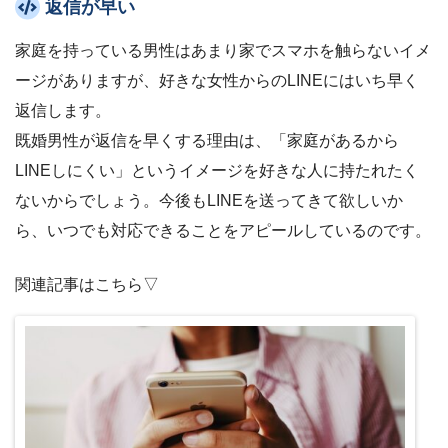
返信が早い
家庭を持っている男性はあまり家でスマホを触らないイメ
ージがありますが、好きな女性からのLINEにはいち早く
返信します。
既婚男性が返信を早くする理由は、「家庭があるから
LINEしにくい」というイメージを好きな人に持たれたく
ないからでしょう。今後もLINEを送ってきて欲しいか
ら、いつでも対応できることをアピールしているのです。
関連記事はこちら▽