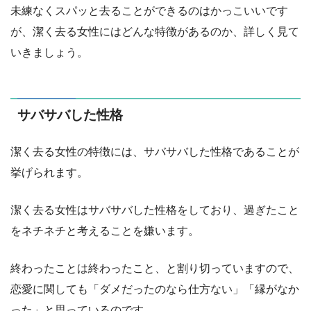
未練なくスパッと去ることができるのはかっこいいです
が、潔く去る女性にはどんな特徴があるのか、詳しく見て
いきましょう。
サバサバした性格
潔く去る女性の特徴には、サバサバした性格であることが
挙げられます。
潔く去る女性はサバサバした性格をしており、過ぎたこと
をネチネチと考えることを嫌います。
終わったことは終わったこと、と割り切っていますので、
恋愛に関しても「ダメだったのなら仕方ない」「縁がなか
った」と思っているのです。