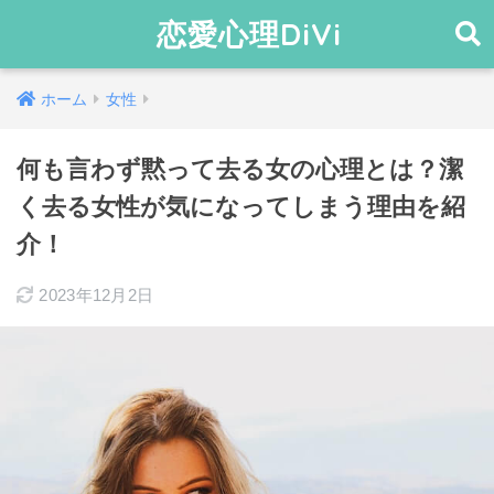
恋愛心理DiVi
ホーム
女性
何も言わず黙って去る女の心理とは？潔
く去る女性が気になってしまう理由を紹
介！
2023年12月2日