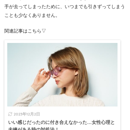
手が去ってしまったために、いつまでも引きずってしまう
ことも少なくありません。
関連記事はこちら▽
2023年12月2日
いい感じだったのに付き合えなかった…女性心理と
未練がある時の対処法！