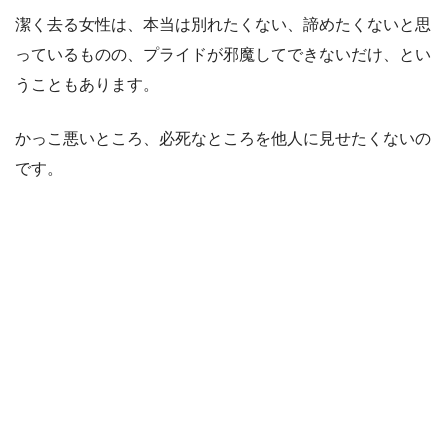
潔く去る女性は、本当は別れたくない、諦めたくないと思
っているものの、プライドが邪魔してできないだけ、とい
うこともあります。
かっこ悪いところ、必死なところを他人に見せたくないの
です。