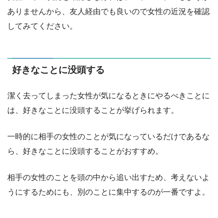
ありませんから、友人経由でも良いので女性の近況を確認
してみてください。
好きなことに没頭する
潔く去ってしまった女性が気になるときにやるべきことに
は、好きなことに没頭することが挙げられます。
一時的に相手の女性のことが気になっているだけであるな
ら、好きなことに没頭することがおすすめ。
相手の女性のことを頭の中から追い出すため、考えないよ
うにするためにも、別のことに集中するのが一番ですよ。