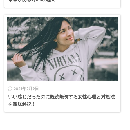
2024年2月9日
いい感じだったのに既読無視する女性心理と対処法
を徹底解説！