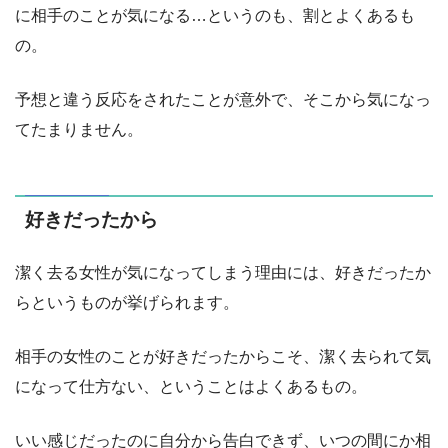
に相手のことが気になる…というのも、割とよくあるも
の。
予想と違う反応をされたことが意外で、そこから気になっ
てたまりません。
好きだったから
潔く去る女性が気になってしまう理由には、好きだったか
らというものが挙げられます。
相手の女性のことが好きだったからこそ、潔く去られて気
になって仕方ない、ということはよくあるもの。
いい感じだったのに自分から告白できず、いつの間にか相