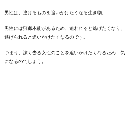
男性は、逃げるものを追いかけたくなる生き物。
男性には狩猟本能があるため、追われると逃げたくなり、
逃げられると追いかけたくなるのです。
つまり、潔く去る女性のことを追いかけたくなるため、気
になるのでしょう。