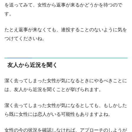
を送ってみて、女性から返事が来るかどうかを待つので
す。
たとえ返事が来なくても、連投することのないように気を
つけてくださいね。
友人から近況を聞く
潔く去ってしまった女性が気になるときにやるべきことに
は、友人から近況を聞くことが挙げられます。
潔く去ってしまった女性が気になるとしても、もしかした
ら既に女性には恋人がいる可能性もありますよね。
女性の今の状況を確認しなければ、アプローチのしようが