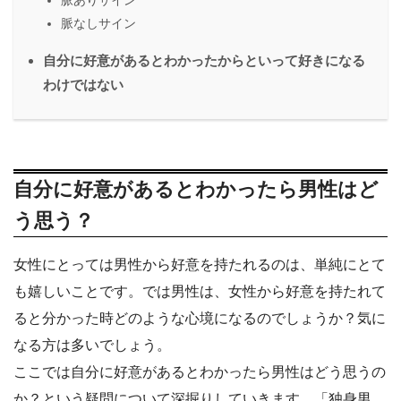
脈ありサイン
脈なしサイン
自分に好意があるとわかったからといって好きになる
わけではない
自分に好意があるとわかったら男性はど
う思う？
女性にとっては男性から好意を持たれるのは、単純にとて
も嬉しいことです。では男性は、女性から好意を持たれて
ると分かった時どのような心境になるのでしょうか？気に
なる方は多いでしょう。
ここでは自分に好意があるとわかったら男性はどう思うの
か？という疑問について深掘りしていきます。「独身男