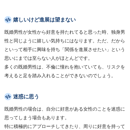
嬉しいけど進展は望まない
既婚男性が女性から好意を持たれてると思った時、独身男
性と同じように嬉しい気持ちにはなります。ただ、だから
といって相手に興味を持ち「関係を進展させたい」という
思いにまでは至らない人がほとんどです。
多くの既婚男性は、不倫に憧れを抱いていても、リスクを
考えると足を踏み入れることができないのでしょう。
迷惑に思う
既婚男性の場合は、自分に好意がある女性のことを迷惑に
思ってしまう場合もあります。
特に積極的にアプローチしてきたり、周りに好意を持って