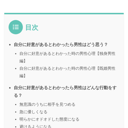
目次
自分に好意があるとわかったら男性はどう思う？
自分に好意があるとわかった時の男性心理【独身男性
編】
自分に好意があるとわかった時の男性心理【既婚男性
編】
自分に好意があるとわかったら男性はどんな行動をす
る？
無意識のうちに相手を見つめる
急に優しくなる
明らかにオドオドした態度になる
避けるようになる