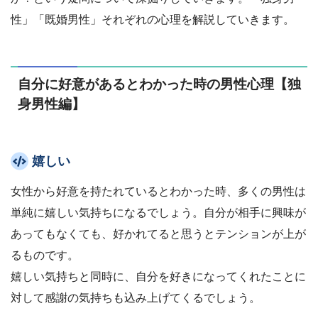
性」「既婚男性」それぞれの心理を解説していきます。
自分に好意があるとわかった時の男性心理【独
身男性編】
嬉しい
女性から好意を持たれているとわかった時、多くの男性は
単純に嬉しい気持ちになるでしょう。自分が相手に興味が
あってもなくても、好かれてると思うとテンションが上が
るものです。
嬉しい気持ちと同時に、自分を好きになってくれたことに
対して感謝の気持ちも込み上げてくるでしょう。