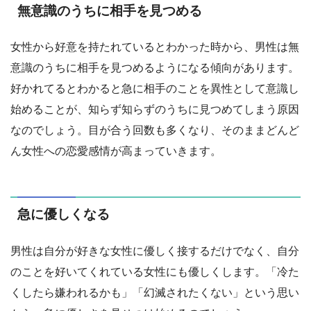
無意識のうちに相手を見つめる
女性から好意を持たれているとわかった時から、男性は無
意識のうちに相手を見つめるようになる傾向があります。
好かれてるとわかると急に相手のことを異性として意識し
始めることが、知らず知らずのうちに見つめてしまう原因
なのでしょう。目が合う回数も多くなり、そのままどんど
ん女性への恋愛感情が高まっていきます。
急に優しくなる
男性は自分が好きな女性に優しく接するだけでなく、自分
のことを好いてくれている女性にも優しくします。「冷た
くしたら嫌われるかも」「幻滅されたくない」という思い