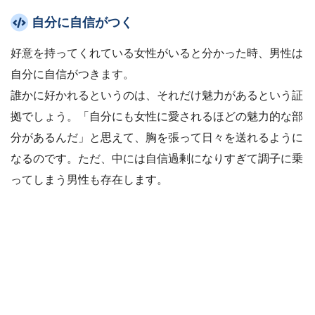
自分に自信がつく
好意を持ってくれている女性がいると分かった時、男性は
自分に自信がつきます。
誰かに好かれるというのは、それだけ魅力があるという証
拠でしょう。「自分にも女性に愛されるほどの魅力的な部
分があるんだ」と思えて、胸を張って日々を送れるように
なるのです。ただ、中には自信過剰になりすぎて調子に乗
ってしまう男性も存在します。