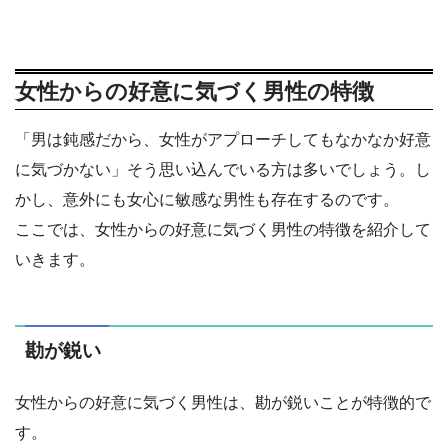
女性からの好意に気づく男性の特徴
「男は鈍感だから、女性がアプローチしてもなかなか好意
に気づかない」そう思い込んでいる方は多いでしょう。し
かし、意外にも女心に敏感な男性も存在するのです。
ここでは、女性からの好意に気づく男性の特徴を紹介して
いきます。
勘が鋭い
女性からの好意に気づく男性は、勘が鋭いことが特徴的で
す。