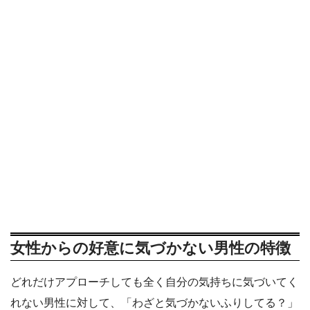
女性からの好意に気づかない男性の特徴
どれだけアプローチしても全く自分の気持ちに気づいてく
れない男性に対して、「わざと気づかないふりしてる？」