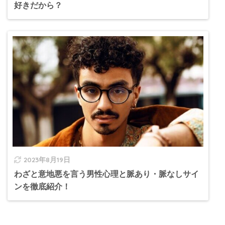
好きだから？
2023年8月19日
わざと意地悪を言う男性心理と脈あり・脈なしサイ
ンを徹底紹介！