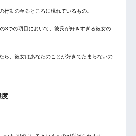
の行動の至るところに現れているもの。
Eの3つの項目において、彼氏が好きすぎる彼女の
たら、彼女はあなたのことが好きでたまらないの
態度