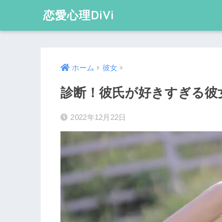
恋愛心理DiVi
ホーム
彼女
診断！彼氏が好きすぎる彼
2022年12月22日