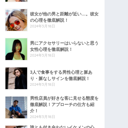
彼女が他の男と距離が近い…。彼女
の心理を徹底解説！
2024年3月18日
男にアクセサリーはいらないと思う
女性心理を徹底解説！
2024年3月18日
3人で食事をする男性心理と脈あ
り・脈なしサインを徹底解説！
2024年3月18日
男性店員が好きな客に見せる態度を
徹底解説！アプローチの仕方も紹
介！
2024年3月18日
誰とも付き合わないイケメンの心