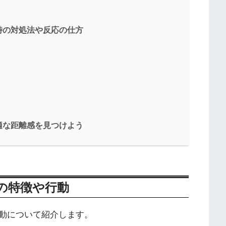
時の対処法や反応の仕方
適な距離感を見つけよう
の特徴や行動
動について紹介します。