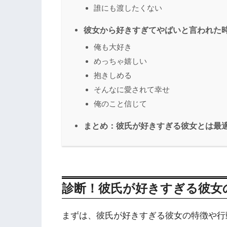
誰にも渡したくない
彼女から好きすぎてやばいと言われた
俺も大好き
めっちゃ嬉しい
抱きしめる
そんなに愛されて幸せ
俺のこと信じて
まとめ：彼氏が好きすぎる彼女とは最
診断！彼氏が好きすぎる彼女
まずは、彼氏が好きすぎる彼女の特徴や行