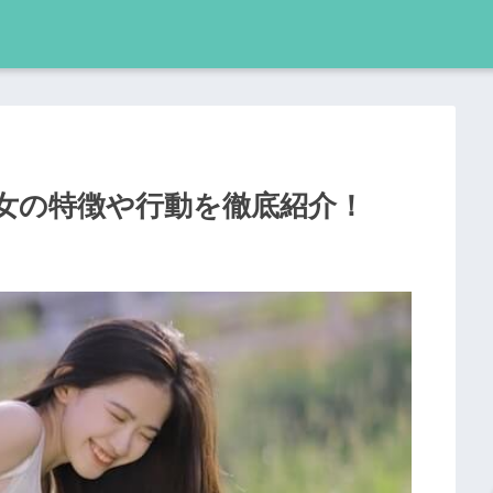
女の特徴や行動を徹底紹介！