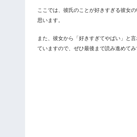
ここでは、彼氏のことが好きすぎる彼女の
思います。
また、彼女から「好きすぎてやばい」と言
ていますので、ぜひ最後まで読み進めてみ