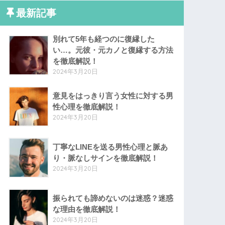
最新記事
別れて5年も経つのに復縁した
い…。元彼・元カノと復縁する方法
を徹底解説！
2024年3月20日
意見をはっきり言う女性に対する男
性心理を徹底解説！
2024年3月20日
丁寧なLINEを送る男性心理と脈あ
り・脈なしサインを徹底解説！
2024年3月20日
振られても諦めないのは迷惑？迷惑
な理由を徹底解説！
2024年3月20日