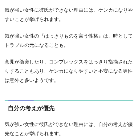
気が強い女性に彼氏ができない理由には、ケンカになりや
すいことが挙げられます。
気が強い女性の『はっきりものを言う性格』は、時として
トラブルの元になることも。
意見が衝突したり、コンプレックスをはっきり指摘された
りすることもあり、ケンカになりやすいと不安になる男性
は意外と多いようです。
自分の考えが優先
気が強い女性に彼氏ができない理由には、自分の考えが優
先なことが挙げられます。