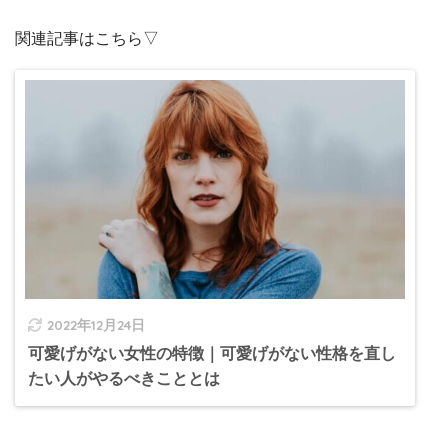
関連記事はこちら▽
2022年12月24日
可愛げがない女性の特徴｜可愛げがない性格を直し
たい人がやるべきこととは