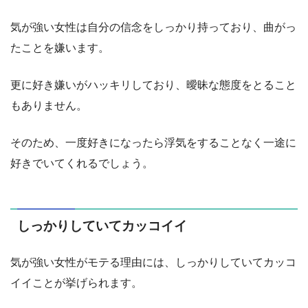
気が強い女性は自分の信念をしっかり持っており、曲がっ
たことを嫌います。
更に好き嫌いがハッキリしており、曖昧な態度をとること
もありません。
そのため、一度好きになったら浮気をすることなく一途に
好きでいてくれるでしょう。
しっかりしていてカッコイイ
気が強い女性がモテる理由には、しっかりしていてカッコ
イイことが挙げられます。