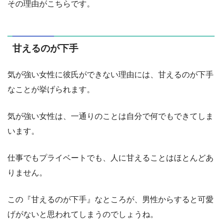
その理由がこちらです。
甘えるのが下手
気が強い女性に彼氏ができない理由には、甘えるのが下手
なことが挙げられます。
気が強い女性は、一通りのことは自分で何でもできてしま
います。
仕事でもプライベートでも、人に甘えることはほとんどあ
りません。
この『甘えるのが下手』なところが、男性からすると可愛
げがないと思われてしまうのでしょうね。