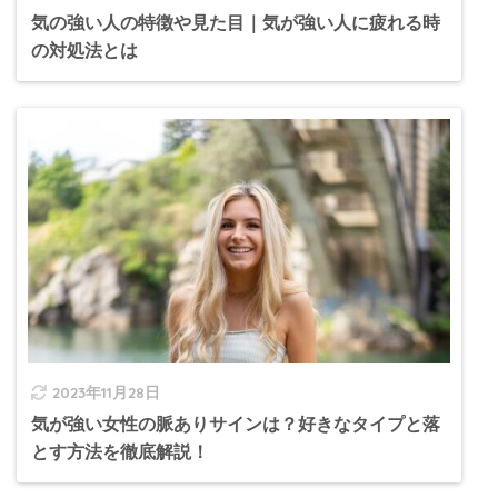
気の強い人の特徴や見た目｜気が強い人に疲れる時
の対処法とは
2023年11月28日
気が強い女性の脈ありサインは？好きなタイプと落
とす方法を徹底解説！