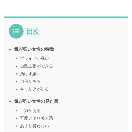
目次
気が強い女性の特徴
プライドが高い
自己主張ができる
負けず嫌い
自信がある
キャリアがある
気が強い女性の見た目
目力がある
可愛いより美人系
あまり笑わない