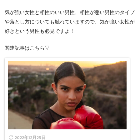
気が強い女性と相性のいい男性、相性が悪い男性のタイプ
や落とし方についても触れていますので、気が強い女性が
好きという男性も必見ですよ！
関連記事はこちら▽
2022年12月25日