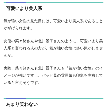
可愛いより美人系
気が強い女性の見た目には、可愛いより美人系であること
が挙げられます。
女優の菜々緒さんや北川景子さんのように、可愛いより美
人系と言われる人の方が、気が強い女性は多い気がしませ
んか。
実際、菜々緒さんも北川景子さんも『気が強い女性』のイ
メージが強いですし、パッと見の雰囲気も印象を左右して
いると言えそうです。
あまり笑わない