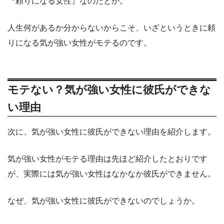
『頼りになる女性』なのだとか。
人生何があるか分からないからこそ、いざというときに頼
りになる気が強い女性がモテるのです。
モテない？気が強い女性に彼氏ができな
い理由
次に、気が強い女性に彼氏ができない理由を紹介します。
気が強い女性がモテる理由は先ほど紹介したとおりです
が、実際には気が強い女性はなかなか彼氏ができません。
なぜ、気が強い女性に彼氏ができないのでしょうか。