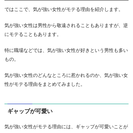
ではここで、気が強い女性がモテる理由を紹介します。
気が強い女性は男性から敬遠されることもありますが、逆
にモテることもあります。
特に職場などでは、気が強い女性が好きという男性も多い
もの。
気が強い女性のどんなところに惹かれるのか、気が強い女
性がモテる理由をまとめてみました。
ギャップが可愛い
気が強い女性がモテる理由には、ギャップが可愛いことが