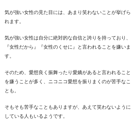
気が強い女性の見た目には、あまり笑わないことが挙げら
れます。
気が強い女性は自分に絶対的な自信と誇りを持っており、
『女性だから』『女性のくせに』と言われることを嫌いま
す。
そのため、愛想良く振舞ったり愛嬌があると言われること
を嫌うことが多く、ニコニコ愛想を振りまくのが苦手なこ
とも。
そもそも苦手なこともありますが、あえて笑わないように
している人もいるようです。