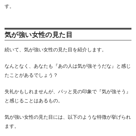
す。
気が強い女性の見た目
続いて、気が強い女性の見た目を紹介します。
なんとなく、あなたも『あの人は気が強そうだな』と感じ
たことがあるでしょう？
失礼かもしれませんが、パッと見の印象で『気が強そう』
と感じることはあるもの。
気が強い女性の見た目には、以下のような特徴が挙げられ
ます。