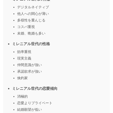
デジタルネイティブ
他人への関心が薄い
多様性を重んじる
コスパ重視
未婚、晩婚も多い
ミレニアル世代の性格
効率重視
現実主義
仲間意識が強い
承認欲求が強い
倹約家
ミレニアル世代の恋愛傾向
消極的
恋愛よりプライベート
結婚願望が低い