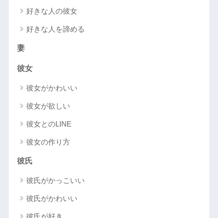
好きな人の彼女
好きな人を諦める
妻
彼女
彼女がかわいい
彼女が欲しい
彼女とのLINE
彼女の作り方
彼氏
彼氏がかっこいい
彼氏がかわいい
彼氏が好き