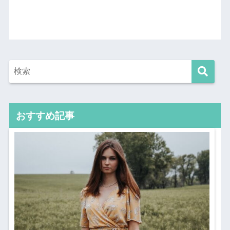
おすすめ記事