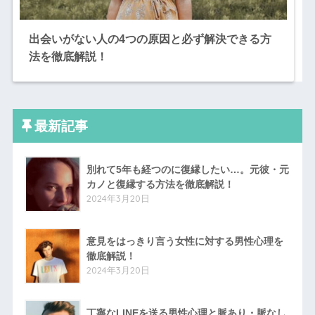
出会いがない人の4つの原因と必ず解決できる方
法を徹底解説！
最新記事
別れて5年も経つのに復縁したい…。元彼・元
カノと復縁する方法を徹底解説！
2024年3月20日
意見をはっきり言う女性に対する男性心理を
徹底解説！
2024年3月20日
丁寧なLINEを送る男性心理と脈あり・脈なし