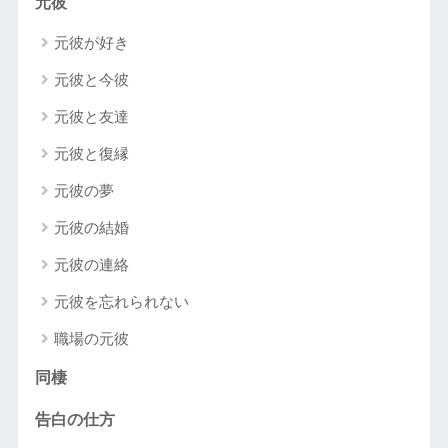
元彼
元彼が好き
元彼と今彼
元彼と友達
元彼と復縁
元彼の夢
元彼の結婚
元彼の連絡
元彼を忘れられない
職場の元彼
同棲
告白の仕方