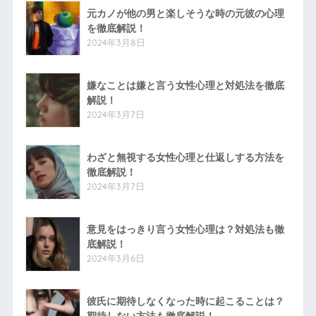
元カノが他の男と楽しそうな時の元彼の心理
を徹底解説！
2024年3月8日
嫌なことは嫌と言う女性心理と対処法を徹底
解説！
2024年3月7日
わざと無視する女性心理と仕返しする方法を
徹底解説！
2024年3月7日
意見をはっきり言う女性心理は？対処法も徹
底解説！
2024年3月6日
彼氏に期待しなくなった時に起こることは？