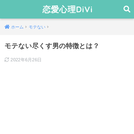
恋愛心理DiVi
ホーム
モテない
モテない尽くす男の特徴とは？
2022年6月26日