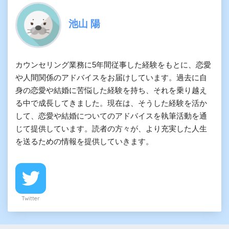
池山 陽
カウンセリング業務に5年間従事した経験をもとに、恋愛
や人間関係のアドバイスをお届けしています。過去に自
身の恋愛や結婚に苦悩した経験を持ち、それを乗り越え
る中で成長してきました。現在は、そうした経験を活か
して、恋愛や結婚についてのアドバイスを執筆活動を通
じて提供しています。読者の方々が、より充実した人生
を送るための情報を提供していきます。
Twitter