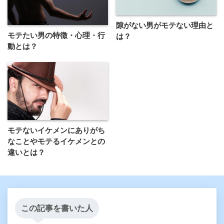
隙がない男がモテない理由と
モテたい男の特徴・心理・行
は？
動とは？
モテないイケメンにありがち
なことやモテるイケメンとの
違いとは？
この記事を書いた人