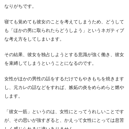
なりがちです。
寝ても覚めても彼女のことを考えてしまうため、どうして
も「ほかの男に取られたらどうしよう」というネガティブ
な考え方をしてしまいます。
その結果、彼女を独占しようとする意識が強く働き、彼女
を束縛してしまうということになるのです。
女性がほかの男性の話をするだけでもやきもちを焼きます
し、元カレの話などをすれば、嫉妬の炎をめらめらと燃や
します。
「彼女一筋」というのは、女性にとってうれしいことです
が、その思いが強すぎると、かえって女性にとっては息苦
しく感じられるに違いありません。