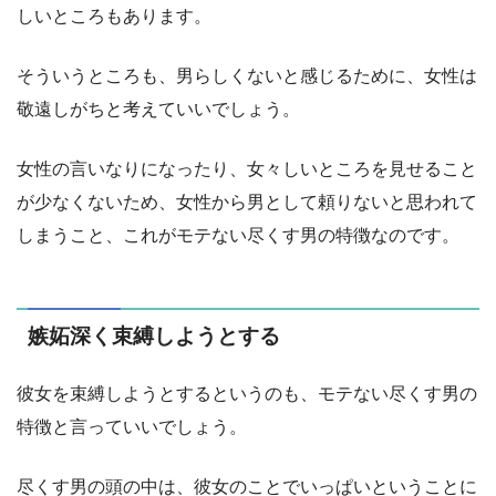
しいところもあります。
そういうところも、男らしくないと感じるために、女性は
敬遠しがちと考えていいでしょう。
女性の言いなりになったり、女々しいところを見せること
が少なくないため、女性から男として頼りないと思われて
しまうこと、これがモテない尽くす男の特徴なのです。
嫉妬深く束縛しようとする
彼女を束縛しようとするというのも、モテない尽くす男の
特徴と言っていいでしょう。
尽くす男の頭の中は、彼女のことでいっぱいということに