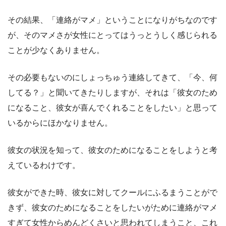
その結果、「連絡がマメ」ということになりがちなのです
が、そのマメさが女性にとってはうっとうしく感じられる
ことが少なくありません。
その必要もないのにしょっちゅう連絡してきて、「今、何
してる？」と聞いてきたりしますが、それは「彼女のため
になること、彼女が喜んでくれることをしたい」と思って
いるからにほかなりません。
彼女の状況を知って、彼女のためになることをしようと考
えているわけです。
彼女ができた時、彼女に対してクールにふるまうことがで
きず、彼女のためになることをしたいがために連絡がマメ
すぎて女性からめんどくさいと思われてしまうこと、これ