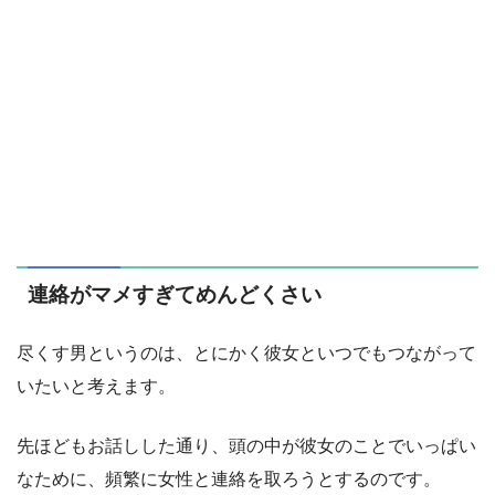
連絡がマメすぎてめんどくさい
尽くす男というのは、とにかく彼女といつでもつながって
いたいと考えます。
先ほどもお話しした通り、頭の中が彼女のことでいっぱい
なために、頻繁に女性と連絡を取ろうとするのです。