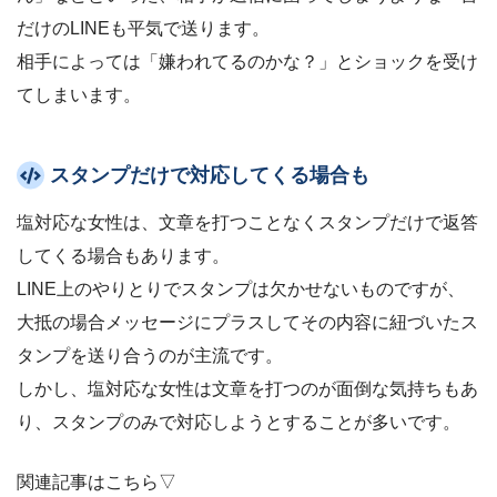
だけのLINEも平気で送ります。
相手によっては「嫌われてるのかな？」とショックを受け
てしまいます。
スタンプだけで対応してくる場合も
塩対応な女性は、文章を打つことなくスタンプだけで返答
してくる場合もあります。
LINE上のやりとりでスタンプは欠かせないものですが、
大抵の場合メッセージにプラスしてその内容に紐づいたス
タンプを送り合うのが主流です。
しかし、塩対応な女性は文章を打つのが面倒な気持ちもあ
り、スタンプのみで対応しようとすることが多いです。
関連記事はこちら▽