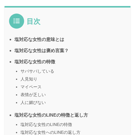
目次
塩対応な女性の意味とは
塩対応な女性は褒め言葉？
塩対応な女性の特徴
サバサバしている
人見知り
マイペース
表情が乏しい
人に媚びない
塩対応な女性のLINEの特徴と返し方
塩対応な女性のLINEの特徴
塩対応な女性へのLINEの返し方