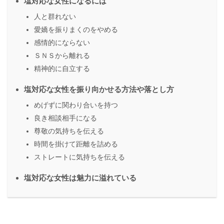
塩対応な女性になるには
人と群れない
愛嬌を振りまくのをやめる
感情的にならない
ＳＮＳから離れる
精神的に自立する
塩対応な女性を振り向かせる方法や落とし方
めげずに関わり合いを持つ
良き相談相手になる
尊敬の気持ちを伝える
時間を掛けて距離を詰める
ストレートに気持ちを伝える
塩対応な女性は魅力に溢れている