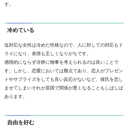
す。
冷めている
塩対応な女性は冷めた性格なので、人に対しての対応もド
ライになり、表情も乏しくなりがちです。
感情的にならず冷静に物事を考えられるのは良いことで
す。しかし、恋愛においては難点であり、恋人がプレゼン
トやサプライズをしても良い反応がないなど、彼氏を悲し
ませてしまいそれが原因で関係が悪くなることもしばしば
あります。
自由を好む