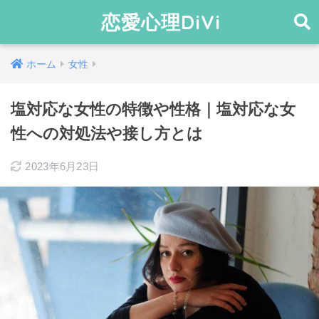
恋愛心理DiVi
ホーム
女性
塩対応な女性の特徴や性格｜塩対応な女
性への対処法や接し方とは
2023年6月23日