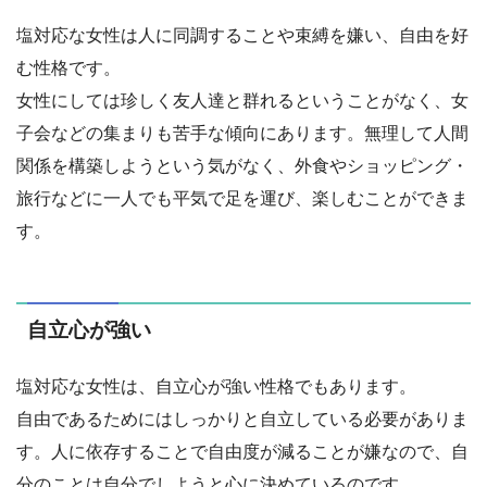
塩対応な女性は人に同調することや束縛を嫌い、自由を好
む性格です。
女性にしては珍しく友人達と群れるということがなく、女
子会などの集まりも苦手な傾向にあります。無理して人間
関係を構築しようという気がなく、外食やショッピング・
旅行などに一人でも平気で足を運び、楽しむことができま
す。
自立心が強い
塩対応な女性は、自立心が強い性格でもあります。
自由であるためにはしっかりと自立している必要がありま
す。人に依存することで自由度が減ることが嫌なので、自
分のことは自分でしようと心に決めているのです。