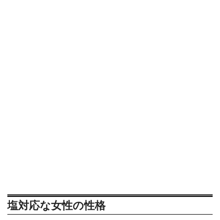
塩対応な女性の性格