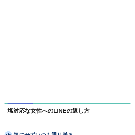
塩対応な女性へのLINEの返し方