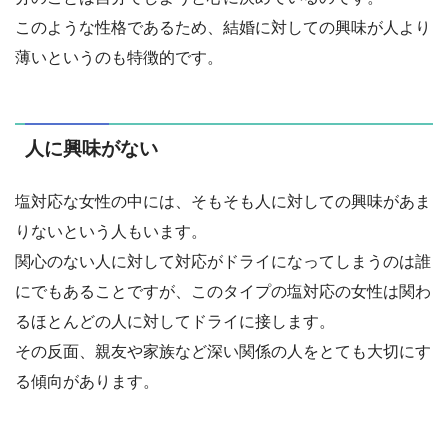
このような性格であるため、結婚に対しての興味が人より
薄いというのも特徴的です。
人に興味がない
塩対応な女性の中には、そもそも人に対しての興味があま
りないという人もいます。
関心のない人に対して対応がドライになってしまうのは誰
にでもあることですが、このタイプの塩対応の女性は関わ
るほとんどの人に対してドライに接します。
その反面、親友や家族など深い関係の人をとても大切にす
る傾向があります。