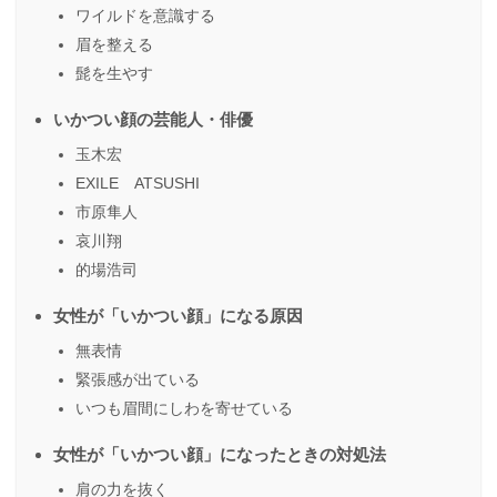
ワイルドを意識する
眉を整える
髭を生やす
いかつい顔の芸能人・俳優
玉木宏
EXILE ATSUSHI
市原隼人
哀川翔
的場浩司
女性が「いかつい顔」になる原因
無表情
緊張感が出ている
いつも眉間にしわを寄せている
女性が「いかつい顔」になったときの対処法
肩の力を抜く