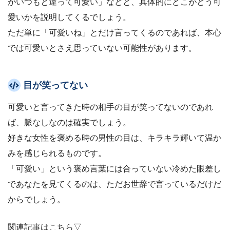
がいつもと違って可愛い」などと、具体的にどこがどう可
愛いかを説明してくるでしょう。
ただ単に「可愛いね」とだけ言ってくるのであれば、本心
では可愛いとさえ思っていない可能性があります。
目が笑ってない
可愛いと言ってきた時の相手の目が笑ってないのであれ
ば、脈なしなのは確実でしょう。
好きな女性を褒める時の男性の目は、キラキラ輝いて温か
みを感じられるものです。
「可愛い」という褒め言葉には合っていない冷めた眼差し
であなたを見てくるのは、ただお世辞で言っているだけだ
からでしょう。
関連記事はこちら▽