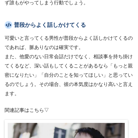
ず誰もがやってしまう行動でしょう。
普段からよく話しかけてくる
可愛いと言ってくる男性が普段からよく話しかけてくるの
であれば、脈ありなのは確実です。
また、他愛のない日常会話だけでなく、相談事を持ち掛け
てくるなど、深い話もしてくることがあるなら「もっと親
密になりたい」「自分のことを知ってほしい」と思ってい
るのでしょう。その場合、彼の本気度はかなり高いと言え
ます。
関連記事はこちら▽