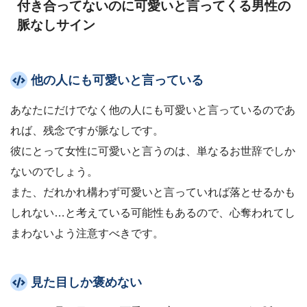
付き合ってないのに可愛いと言ってくる男性の
脈なしサイン
他の人にも可愛いと言っている
あなたにだけでなく他の人にも可愛いと言っているのであ
れば、残念ですが脈なしです。
彼にとって女性に可愛いと言うのは、単なるお世辞でしか
ないのでしょう。
また、だれかれ構わず可愛いと言っていれば落とせるかも
しれない…と考えている可能性もあるので、心奪われてし
まわないよう注意すべきです。
見た目しか褒めない