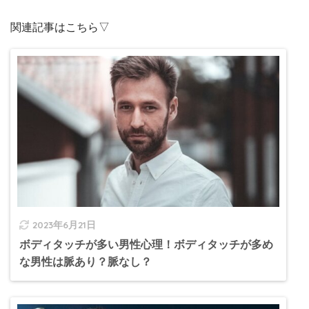
関連記事はこちら▽
2023年6月21日
ボディタッチが多い男性心理！ボディタッチが多め
な男性は脈あり？脈なし？