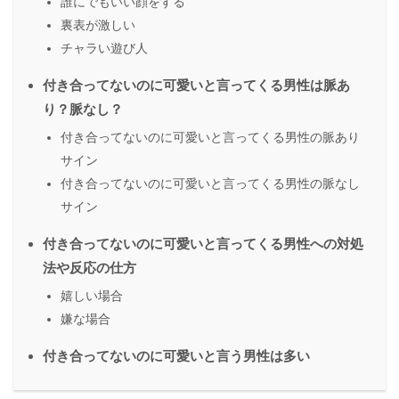
誰にでもいい顔をする
裏表が激しい
チャラい遊び人
付き合ってないのに可愛いと言ってくる男性は脈あ
り？脈なし？
付き合ってないのに可愛いと言ってくる男性の脈あり
サイン
付き合ってないのに可愛いと言ってくる男性の脈なし
サイン
付き合ってないのに可愛いと言ってくる男性への対処
法や反応の仕方
嬉しい場合
嫌な場合
付き合ってないのに可愛いと言う男性は多い