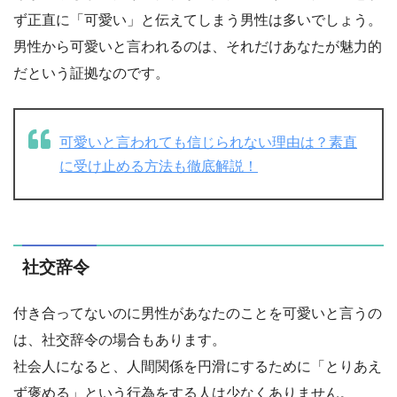
ず正直に「可愛い」と伝えてしまう男性は多いでしょう。
男性から可愛いと言われるのは、それだけあなたが魅力的
だという証拠なのです。
可愛いと言われても信じられない理由は？素直
に受け止める方法も徹底解説！
社交辞令
付き合ってないのに男性があなたのことを可愛いと言うの
は、社交辞令の場合もあります。
社会人になると、人間関係を円滑にするために「とりあえ
ず褒める」という行為をする人は少なくありません。