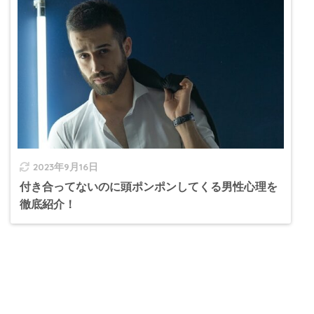
2023年9月16日
付き合ってないのに頭ポンポンしてくる男性心理を
徹底紹介！