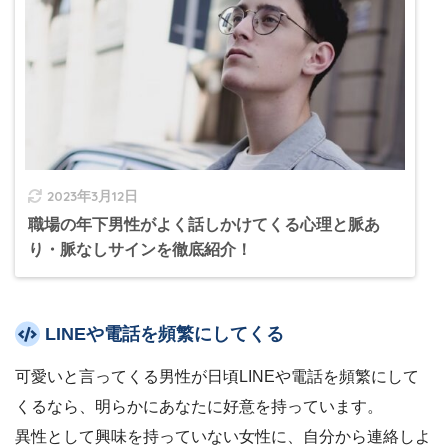
2023年3月12日
職場の年下男性がよく話しかけてくる心理と脈あ
り・脈なしサインを徹底紹介！
LINEや電話を頻繁にしてくる
可愛いと言ってくる男性が日頃LINEや電話を頻繁にして
くるなら、明らかにあなたに好意を持っています。
異性として興味を持っていない女性に、自分から連絡しよ