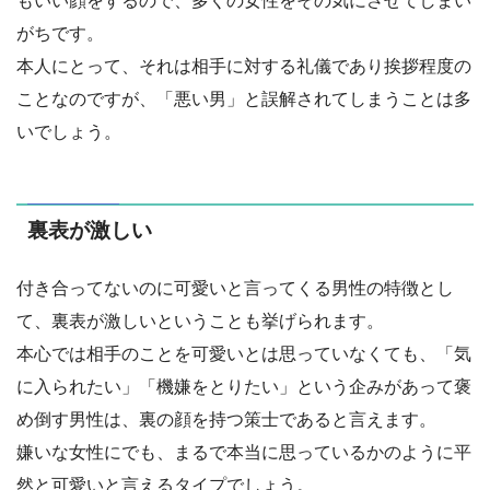
もいい顔をするので、多くの女性をその気にさせてしまい
がちです。
本人にとって、それは相手に対する礼儀であり挨拶程度の
ことなのですが、「悪い男」と誤解されてしまうことは多
いでしょう。
裏表が激しい
付き合ってないのに可愛いと言ってくる男性の特徴とし
て、裏表が激しいということも挙げられます。
本心では相手のことを可愛いとは思っていなくても、「気
に入られたい」「機嫌をとりたい」という企みがあって褒
め倒す男性は、裏の顔を持つ策士であると言えます。
嫌いな女性にでも、まるで本当に思っているかのように平
然と可愛いと言えるタイプでしょう。