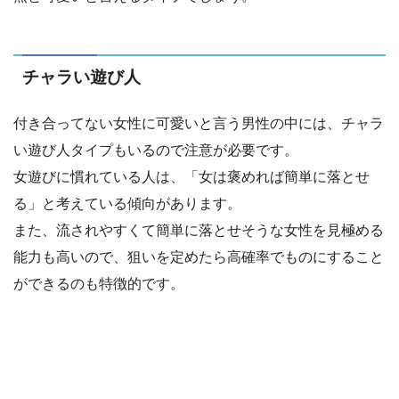
チャラい遊び人
付き合ってない女性に可愛いと言う男性の中には、チャラ
い遊び人タイプもいるので注意が必要です。
女遊びに慣れている人は、「女は褒めれば簡単に落とせ
る」と考えている傾向があります。
また、流されやすくて簡単に落とせそうな女性を見極める
能力も高いので、狙いを定めたら高確率でものにすること
ができるのも特徴的です。