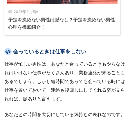
2023年8月3日
予定を決めない男性は脈なし？予定を決めない男性
心理を徹底紹介！
会っているときは仕事をしない
仕事が忙しい男性は、あなたと合っているときもやらなけ
ればいけない仕事がたくさんあり、業務連絡が来ることも
あるでしょう。しかし短時間であっても会っている時には
仕事を置いておいて、連絡も後回しにしてくれる姿が見ら
れれば、脈ありと言えます。
あなたとの時間を大切にしている気持ちの表れなのです。