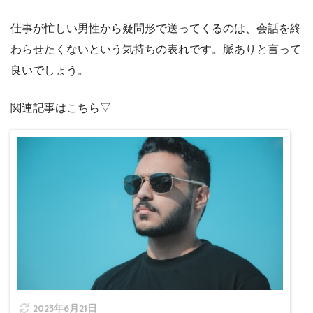
仕事が忙しい男性から疑問形で送ってくるのは、会話を終
わらせたくないという気持ちの表れです。脈ありと言って
良いでしょう。
関連記事はこちら▽
2023年6月21日