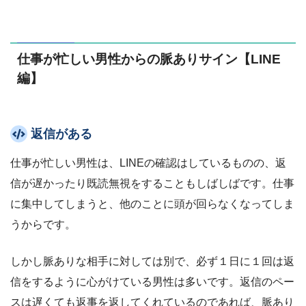
仕事が忙しい男性からの脈ありサイン【LINE
編】
返信がある
仕事が忙しい男性は、LINEの確認はしているものの、返
信が遅かったり既読無視をすることもしばしばです。仕事
に集中してしまうと、他のことに頭が回らなくなってしま
うからです。
しかし脈ありな相手に対しては別で、必ず１日に１回は返
信をするように心がけている男性は多いです。返信のペー
スは遅くても返事を返してくれているのであれば、脈あり