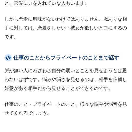
と、恋愛に力を入れていな人もいます。
しかし恋愛に興味がないわけではありません。脈ありな相
手に対しては、恋愛をしたい・彼女が欲しいと口にするの
です。
仕事のことからプライベートのことまで話す
脈が無い人にわざわざ自分の弱いとことを見せようとは思
わないはずです。悩みや弱さを見せるのは、相手を信頼し
好意がある相手だから見せることができるのです。
仕事のこと・プライベートのこと、様々な悩みや弱音を見
せてくれるでしょう。