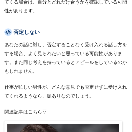
てくる場合は、自分とどれだけ合うかを確認している可能
性があります。
否定しない
あなたの話に対し、否定することなく受け入れる話し方を
する場合、よく見られたいと思っている可能性がありま
す。また同じ考えを持っているとアピールをしているのか
もしれません。
仕事が忙しい男性が、どんな意見でも否定せずに受け入れ
てくれるようなら、脈ありなのでしょう。
関連記事はこちら▽