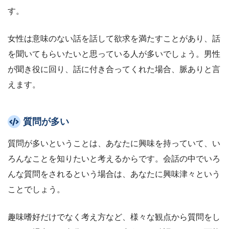
す。
女性は意味のない話を話して欲求を満たすことがあり、話
を聞いてもらいたいと思っている人が多いでしょう。男性
が聞き役に回り、話に付き合ってくれた場合、脈ありと言
えます。
質問が多い
質問が多いということは、あなたに興味を持っていて、い
ろんなことを知りたいと考えるからです。会話の中でいろ
んな質問をされるという場合は、あなたに興味津々という
ことでしょう。
趣味嗜好だけでなく考え方など、様々な観点から質問をし