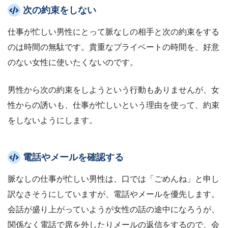
次の約束をしない
仕事が忙しい男性にとって脈なしの相手と次の約束をする
のは時間の無駄です。貴重なプライベートの時間を、好意
のない女性に使いたくないのです。
男性から次の約束をしようという行動もありませんが、女
性からの誘いも、仕事が忙しいという理由を使って、約束
をしないようにします。
電話やメールを確認する
脈なしの仕事が忙しい男性は、口では「ごめんね」と申し
訳なさそうにしていますが、電話やメールを優先します。
会話が盛り上がっていようが女性の話の途中になろうが、
関係なく電話で席を外したりメールの返信をするので、会