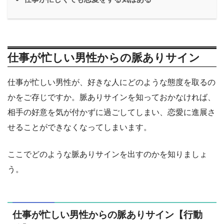
仕事が忙しい男性からの脈ありサイン
仕事が忙しい男性が、好きな人にどのような態度を取るの
かをご存じですか。脈ありサインを知っておかなければ、
相手の好意を気が付かずに過ごしてしまい、恋愛に進展さ
せることができなくなってしまいます。
ここでどのような脈ありサインを出すのかを知りましょ
う。
仕事が忙しい男性からの脈ありサイン【行動