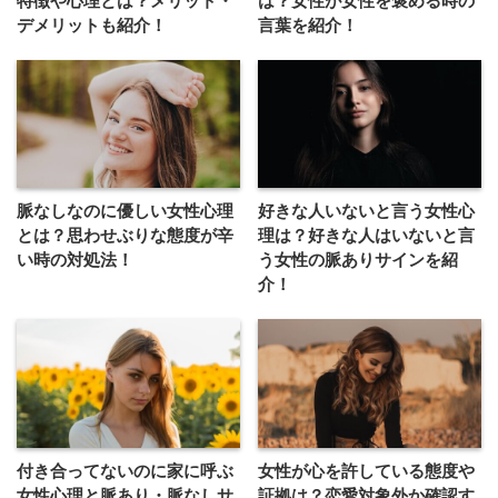
特徴や心理とは？メリット・
は？女性が女性を褒める時の
デメリットも紹介！
言葉を紹介！
脈なしなのに優しい女性心理
好きな人いないと言う女性心
とは？思わせぶりな態度が辛
理は？好きな人はいないと言
い時の対処法！
う女性の脈ありサインを紹
介！
付き合ってないのに家に呼ぶ
女性が心を許している態度や
女性心理と脈あり・脈なしサ
証拠は？恋愛対象外か確認す