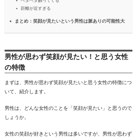
ベタベタ触ってくる
距離が近すぎる
まとめ：笑顔が見たいという男性は脈ありの可能性大
男性が思わず笑顔が見たい！と思う女性
の特徴
まずは、男性が思わず笑顔が見たいと思う女性の特徴につ
いて、紹介します。
男性は、どんな女性のことを「笑顔が見たい」と思うので
しょうか。
女性の笑顔が好きという男性は多いですが、男性が思わず