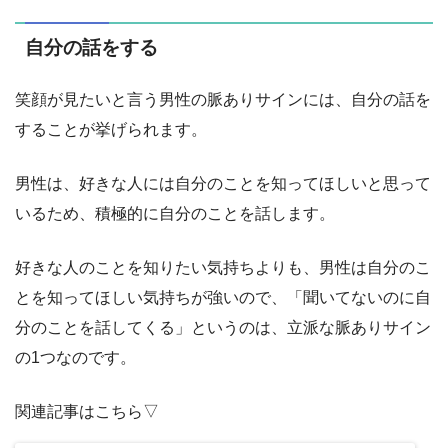
自分の話をする
笑顔が見たいと言う男性の脈ありサインには、自分の話を
することが挙げられます。
男性は、好きな人には自分のことを知ってほしいと思って
いるため、積極的に自分のことを話します。
好きな人のことを知りたい気持ちよりも、男性は自分のこ
とを知ってほしい気持ちが強いので、「聞いてないのに自
分のことを話してくる」というのは、立派な脈ありサイン
の1つなのです。
関連記事はこちら▽