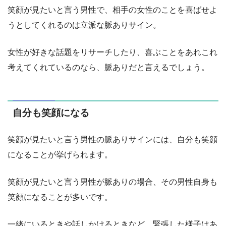
笑顔が見たいと言う男性で、相手の女性のことを喜ばせよ
うとしてくれるのは立派な脈ありサイン。
女性が好きな話題をリサーチしたり、喜ぶことをあれこれ
考えてくれているのなら、脈ありだと言えるでしょう。
自分も笑顔になる
笑顔が見たいと言う男性の脈ありサインには、自分も笑顔
になることが挙げられます。
笑顔が見たいと言う男性が脈ありの場合、その男性自身も
笑顔になることが多いです。
一緒にいるときや話しかけるときなど、緊張した様子はあ