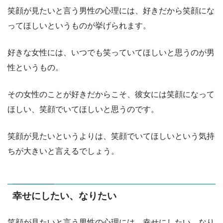
笑顔が見たいと言う男性の心理には、好きだから笑顔にな
ってほしいというものが挙げられます。
好きな女性には、いつでも笑っていてほしいと思うのが男
性というもの。
その女性のことが好きだからこそ、彼女には笑顔になって
ほしい、笑顔でいてほしいと思うのです。
笑顔が見たいというよりは、笑顔でいてほしいという気持
ちが大きいと言えるでしょう。
幸せにしたい、なりたい
笑顔が見たいと言う男性の心理には、幸せにしたい、なり