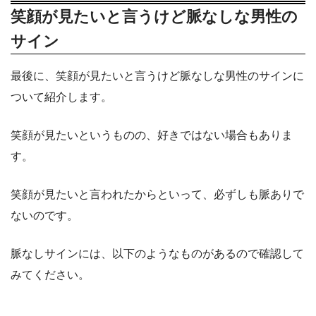
笑顔が見たいと言うけど脈なしな男性の
サイン
最後に、笑顔が見たいと言うけど脈なしな男性のサインに
ついて紹介します。
笑顔が見たいというものの、好きではない場合もありま
す。
笑顔が見たいと言われたからといって、必ずしも脈ありで
ないのです。
脈なしサインには、以下のようなものがあるので確認して
みてください。