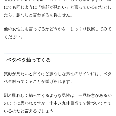
にでも同じように「笑顔が見たい」と言っているのだとし
たら、脈なしと言わざるを得ません。
他の女性にも言ってるかどうかを、じっくり観察してみて
ください。
ベタベタ触ってくる
笑顔が見たいと言うけど脈なしな男性のサインには、ベタ
ベタ触ってくることが挙げられます。
馴れ馴れしく触ってくるような男性は、一見好意があるか
のように思われますが、十中八九体目当てで近づいてきて
いるのだと言えるでしょう。