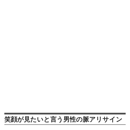
笑顔が見たいと言う男性の脈アリサイン