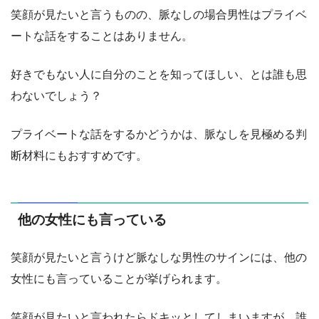
笑顔が見たいと言うものの、脈なしの場合男性はプライベ
ートな話をすることはありません。
好きでもない人に自分のことを知ってほしい、とは誰も思
わないでしょう？
プライベートな話をするかどうかは、脈なしを見極める判
断材料にもおすすめです。
他の女性にも言っている
笑顔が見たいと言うけど脈なしな男性のサインには、他の
女性にも言っていることが挙げられます。
笑顔が見たいと言われたらドキッとしてしまいますが、誰