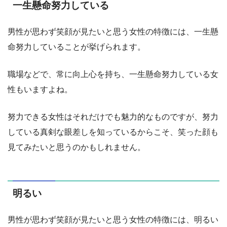
一生懸命努力している
男性が思わず笑顔が見たいと思う女性の特徴には、一生懸
命努力していることが挙げられます。
職場などで、常に向上心を持ち、一生懸命努力している女
性もいますよね。
努力できる女性はそれだけでも魅力的なものですが、努力
している真剣な眼差しを知っているからこそ、笑った顔も
見てみたいと思うのかもしれません。
明るい
男性が思わず笑顔が見たいと思う女性の特徴には、明るい