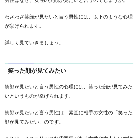
男性はなぜ、女性の笑顔が見たいと言うのでしょうか。
わざわざ笑顔が見たいと言う男性には、以下のような心理
が挙げられます。
詳しく見ていきましょう。
笑った顔が見てみたい
笑顔が見たいと言う男性の心理には、笑った顔が見てみた
いというものが挙げられます。
笑顔が見たいと言う男性は、素直に相手の女性の「笑った
顔が見てみたい」のです。