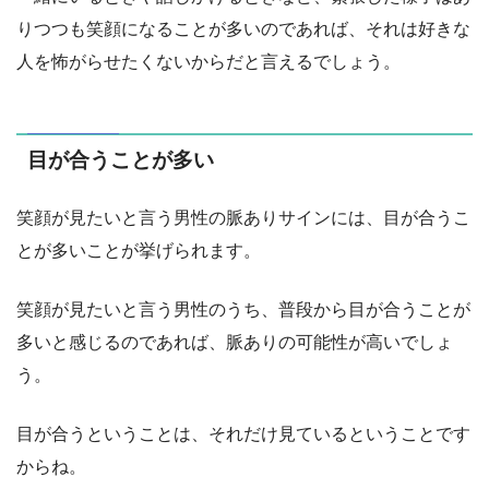
りつつも笑顔になることが多いのであれば、それは好きな
人を怖がらせたくないからだと言えるでしょう。
目が合うことが多い
笑顔が見たいと言う男性の脈ありサインには、目が合うこ
とが多いことが挙げられます。
笑顔が見たいと言う男性のうち、普段から目が合うことが
多いと感じるのであれば、脈ありの可能性が高いでしょ
う。
目が合うということは、それだけ見ているということです
からね。